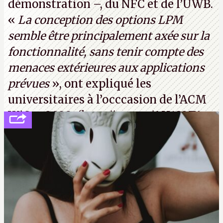
démonstration –, du NFC et de l’UWB.
«
La conception des options LPM
semble être principalement axée sur la
fonctionnalité, sans tenir compte des
menaces extérieures aux applications
prévues
», ont expliqué les
universitaires à l’occcasion de l’ACM
WiSec 2022. (
http://cpc.cx/AH432T1
(PDF) - Crédit photo : Pexels - Tyler
Lastovich)