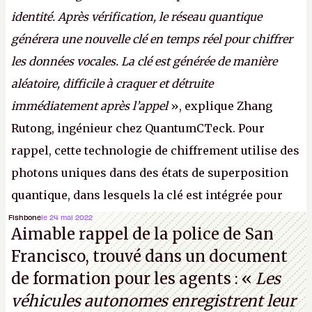
identité. Après vérification, le réseau quantique
générera une nouvelle clé en temps réel pour chiffrer
les données vocales. La clé est générée de manière
aléatoire, difficile à craquer et détruite
immédiatement après l’appel
», explique Zhang
Rutong, ingénieur chez QuantumCTeck. Pour
rappel, cette technologie de chiffrement utilise des
photons uniques dans des états de superposition
quantique, dans lesquels la clé est intégrée pour
garantir une sécurité inconditionnelle entre des
Fishbone
le 24 mai 2022
Aimable rappel de la police de San
parties distantes. Vous ne comprenez rien ? C’est
Francisco, trouvé dans un document
normal, ça fait toujours ça avec le quantique.
de formation pour les agents : «
Les
(Crédit photo : China Telecom)
véhicules autonomes enregistrent leur