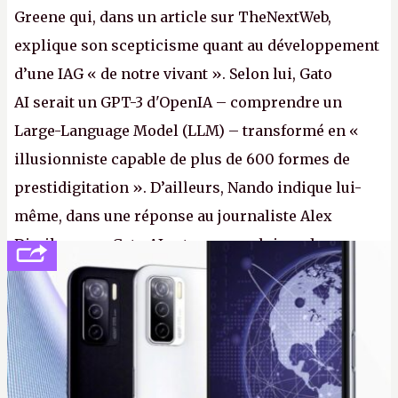
Greene qui, dans un article sur TheNextWeb,
explique son scepticisme quant au développement
d’une IAG « de notre vivant ». Selon lui, Gato
AI serait un GPT-3 d'OpenIA – comprendre un
Large-Language Model (LLM) – transformé en «
illusionniste capable de plus de 600 formes de
prestidigitation ». D’ailleurs, Nando indique lui-
même, dans une réponse au journaliste Alex
Dimikas, que Gato AI est « encore loin » de
prétendre réussir le célèbre test de Turing. (Crédit
photo : Pexels - Arthur Brognoli)