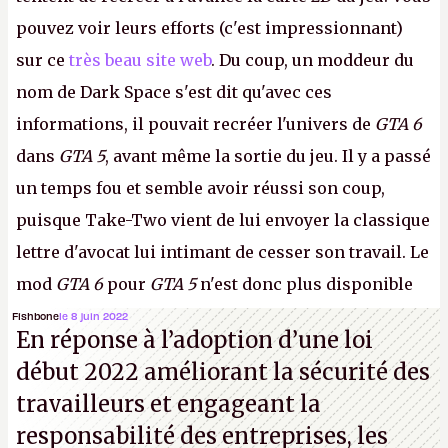
pouvez voir leurs efforts (c'est impressionnant)
sur ce
très beau site web
. Du coup, un moddeur du
nom de Dark Space s'est dit qu'avec ces
informations, il pouvait recréer l'univers de
GTA 6
dans
GTA 5
, avant même la sortie du jeu. Il y a passé
un temps fou et semble avoir réussi son coup,
puisque Take-Two vient de lui envoyer la classique
lettre d'avocat lui intimant de cesser son travail. Le
mod
GTA 6
pour
GTA 5
n'est donc plus disponible
au téléchargement. Vous pouvez encore en voir
Fishbone
le 8 juin 2022
En réponse à l’adoption d’une loi
quelques bribes sur
cette vidéo YouTube
.
A.
début 2022 améliorant la sécurité des
travailleurs et engageant la
responsabilité des entreprises, les