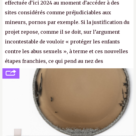
effectuée d’ici 2024 au moment d’accéder à des
sites considérés comme préjudiciables aux
mineurs, pornos par exemple. Si la justification du
projet repose, comme il se doit, sur l’argument
incontestable de vouloir « protéger les enfants
contre les abus sexuels », à terme et ces nouvelles
étapes franchies, ce qui pend au nez des
internautes est à n'en point douter la mise en place
de l’identification obligatoire pour se connecter au
Net. (
http://cpc.cx/AH432N1
- Crédit photo : Pexels -
lilartsy)