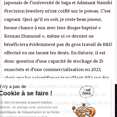
japonais de l’université de Saga et Adamant Namiki
Precision Jewelery m’ont coiffé sur le poteau. C’est
rageant. Quoi qu’il en soit, je reste beau joueur,
bonne chance à eux avec leur disque baptisé «
Kenzan Diamond », même si ce dernier ne
bénéficiera évidemment pas du gros travail de R&D
effectué en me lavant les dents. En théorie, il est
donc question d’une capacité de stockage de 25
exaoctets et d’une commercialisation en 2023,
alors que les scientifiques travaillent déjà sur des
disques de dix centimètres de diamètre. Pour
Il n'y a pas de
Canard PC
Cookie à se faire !
autant, on ne va pas se mentir, la technologie ne
Kiosque numérique
Ce site n'a recours à aucun tracker
sera réellement mature qu’avec des disques de 19,5
Boutique
externe, ne partage avec personne ses
cm. (
http://cpc.cx/AH431N4
/ Crédit photo :
statistiques de fréquentation et se limite