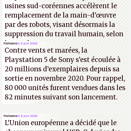
usines sud-coréennes accélèrent le
remplacement de la main-d’œuvre
par des robots, visant désormais la
suppression du travail humain, selon
les analystes.
Fishbone
le 8 juin 2022
Contre vents et marées, la
Playstation 5 de Sony s’est écoulée à
20 millions d’exemplaires depuis sa
sortie en novembre 2020. Pour rappel,
80 000 unités furent vendues dans les
82 minutes suivant son lancement.
Fishbone
le 8 juin 2022
L’Union européenne a décidé que le