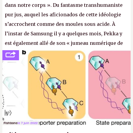
dans notre corps ». Du fantasme transhumaniste
pur jus, auquel les aficionados de cette idéologie
s’accrochent comme des moules sous acide. À
l’instar de Samsung il y a quelques mois, Pekka y
est également allé de son « jumeau numérique de
tout » et de l’importance des metasangsues, qu’il
considère comme «
la prochaine grande plateforme
informatique après le World Wide Web et le mobile
».
(Crédit photo : Pexels / Pixabay)
Fishbone
le 7 juin 2022