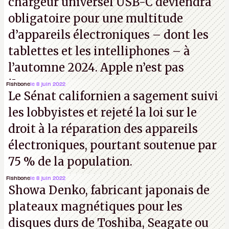
chargeur universel USB-C deviendra
obligatoire pour une multitude
d’appareils électroniques – dont les
tablettes et les intelliphones – à
l’automne 2024. Apple n’est pas
iJouasse.
Fishbone
le 8 juin 2022
Le Sénat californien a sagement suivi
les lobbyistes et rejeté la loi sur le
droit à la réparation des appareils
électroniques, pourtant soutenue par
75 % de la population.
Fishbone
le 8 juin 2022
Showa Denko, fabricant japonais de
plateaux magnétiques pour les
disques durs de Toshiba, Seagate ou