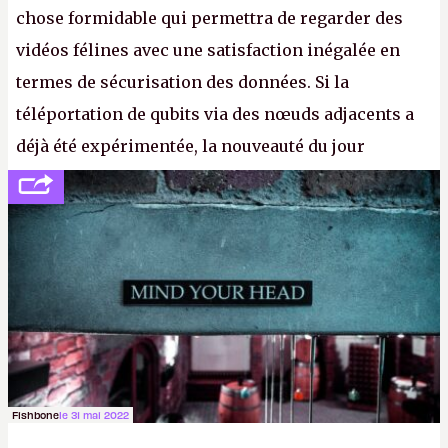
chose formidable qui permettra de regarder des
vidéos félines avec une satisfaction inégalée en
termes de sécurisation des données. Si la
téléportation de qubits via des nœuds adjacents a
déjà été expérimentée, la nouveauté du jour
concerne le recours à des nœuds distants, pour ne
pas dire un réseau quantique multimédia interactif
(avec l’option Péritel). (
http://cpc.cx/AH432N4
-
Crédit photo : QuTech / Nature)
Fishbone
le 31 mai 2022