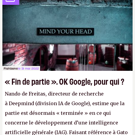
pas dire un réseau quantique multimédia interactif
(avec l’option Péritel). (
http://cpc.cx/AH432N4
-
Crédit photo : QuTech / Nature)
Fishbone
le 31 mai 2022
« Fin de partie ». OK Google, pour qui ?
Nando de Freitas, directeur de recherche
à Deepmind (division IA de Google), estime que la
partie est désormais « terminée » en ce qui
concerne le développement d’une intelligence
artificielle générale (IAG). Faisant référence à Gato