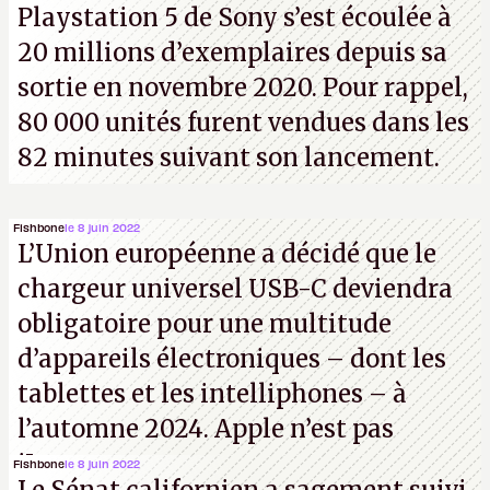
Playstation 5 de Sony s’est écoulée à
20 millions d’exemplaires depuis sa
sortie en novembre 2020. Pour rappel,
80 000 unités furent vendues dans les
82 minutes suivant son lancement.
Fishbone
le 8 juin 2022
L’Union européenne a décidé que le
chargeur universel USB-C deviendra
obligatoire pour une multitude
d’appareils électroniques – dont les
tablettes et les intelliphones – à
l’automne 2024. Apple n’est pas
iJouasse.
Fishbone
le 8 juin 2022