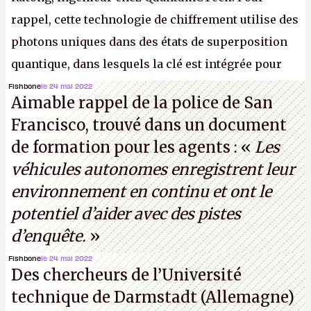
rappel, cette technologie de chiffrement utilise des
photons uniques dans des états de superposition
quantique, dans lesquels la clé est intégrée pour
garantir une sécurité inconditionnelle entre des
Fishbone
le 24 mai 2022
Aimable rappel de la police de San
parties distantes. Vous ne comprenez rien ? C’est
Francisco, trouvé dans un document
normal, ça fait toujours ça avec le quantique.
de formation pour les agents : «
Les
(Crédit photo : China Telecom)
véhicules autonomes enregistrent leur
environnement en continu et ont le
potentiel d’aider avec des pistes
d’enquête.
»
Fishbone
le 24 mai 2022
Des chercheurs de l’Université
technique de Darmstadt (Allemagne)