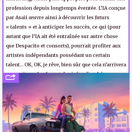
profession depuis longtemps éventée. L’IA conçue
par Asaii œuvre ainsi à découvrir les futurs
« talents » et à anticiper les succès, ce qui (pour
autant que l’IA ait été entraînée sur autre chose
que Despacito et consorts), pourrait profiter aux
artistes indépendants possédant un certain
talent… OK, OK, je rêve, bien sûr que cela n’arrivera
pas, puisque la plupart des infra-diarrhées
musicales de ces 30 dernières années dépassent
joyeusement les centaines de millions de vues.