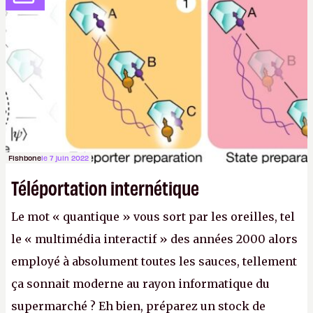
considère comme «
la prochaine grande plateforme
informatique après le World Wide Web et le mobile
».
(Crédit photo : Pexels / Pixabay)
Fishbone
le 7 juin 2022
Téléportation internétique
Le mot « quantique » vous sort par les oreilles, tel
le « multimédia interactif » des années 2000 alors
employé à absolument toutes les sauces, tellement
ça sonnait moderne au rayon informatique du
supermarché ? Eh bien, préparez un stock de