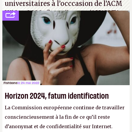
universitaires à l’occcasion de l’ACM
WiSec 2022. (
http://cpc.cx/AH432T1
(PDF) - Crédit photo : Pexels - Tyler
Lastovich)
Fishbone
le 24 mai 2022
Horizon 2024, fatum identification
La Commission européenne continue de travailler
consciencieusement à la fin de ce qu’il reste
d’anonymat et de confidentialité sur Internet.