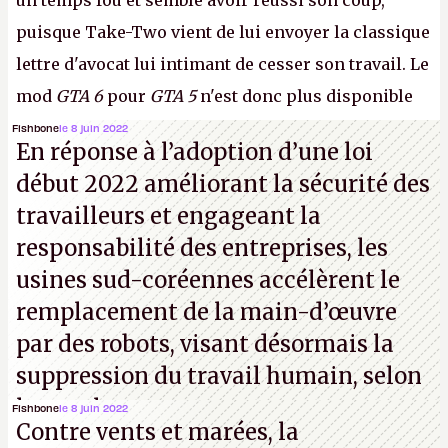
un temps fou et semble avoir réussi son coup,
puisque Take-Two vient de lui envoyer la classique
lettre d'avocat lui intimant de cesser son travail. Le
mod
GTA 6
pour
GTA 5
n'est donc plus disponible
au téléchargement. Vous pouvez encore en voir
Fishbone
le 8 juin 2022
En réponse à l’adoption d’une loi
quelques bribes sur
cette vidéo YouTube
.
A.
début 2022 améliorant la sécurité des
travailleurs et engageant la
responsabilité des entreprises, les
usines sud-coréennes accélèrent le
remplacement de la main-d’œuvre
par des robots, visant désormais la
suppression du travail humain, selon
les analystes.
Fishbone
le 8 juin 2022
Contre vents et marées, la