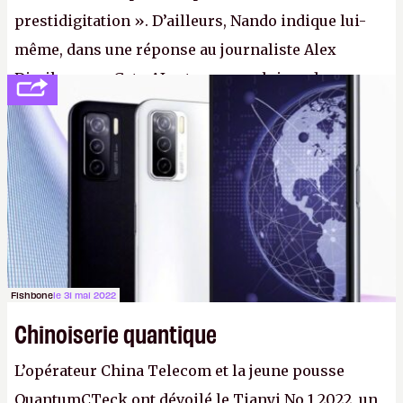
prestidigitation ». D’ailleurs, Nando indique lui-
même, dans une réponse au journaliste Alex
Dimikas, que Gato AI est « encore loin » de
prétendre réussir le célèbre test de Turing. (Crédit
photo : Pexels - Arthur Brognoli)
Fishbone
le 31 mai 2022
Chinoiserie quantique
L’opérateur China Telecom et la jeune pousse
QuantumCTeck ont dévoilé le Tianyi No 1 2022, un