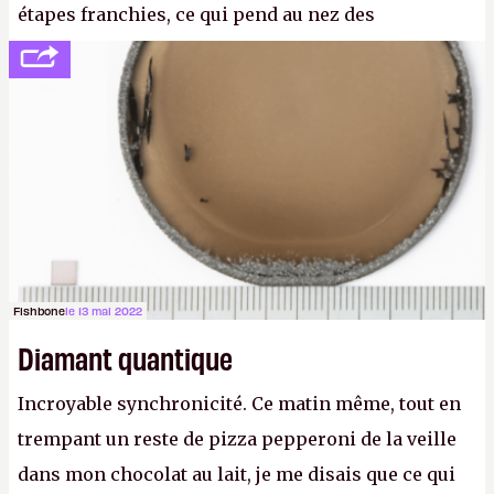
étapes franchies, ce qui pend au nez des
internautes est à n'en point douter la mise en place
de l’identification obligatoire pour se connecter au
Net. (
http://cpc.cx/AH432N1
- Crédit photo : Pexels -
lilartsy)
Fishbone
le 13 mai 2022
Diamant quantique
Incroyable synchronicité. Ce matin même, tout en
trempant un reste de pizza pepperoni de la veille
dans mon chocolat au lait, je me disais que ce qui