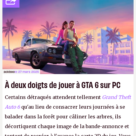
boîte à meuh, de deux processeurs Xeon Platinum,
d'1,5 To de mémoire et de 30 To de stockage en
cartouches Syquest. À moins que ce ne soit en SSD
NVMe, je confonds toujours.
ackboo
le 27 mars 2025
À deux doigts de jouer à GTA 6 sur PC
Certains détraqués attendent tellement
Grand Theft
Auto 6
qu'au lieu de consacrer leurs journées à se
balader dans la forêt pour câliner les arbres, ils
décortiquent chaque image de la bande-annonce et