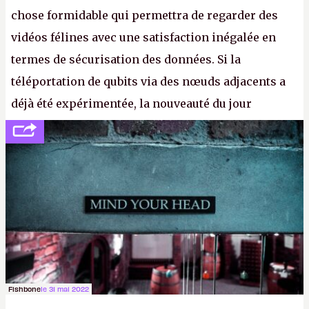
chose formidable qui permettra de regarder des
vidéos félines avec une satisfaction inégalée en
termes de sécurisation des données. Si la
téléportation de qubits via des nœuds adjacents a
déjà été expérimentée, la nouveauté du jour
concerne le recours à des nœuds distants, pour ne
pas dire un réseau quantique multimédia interactif
(avec l’option Péritel). (
http://cpc.cx/AH432N4
-
Crédit photo : QuTech / Nature)
Fishbone
le 31 mai 2022