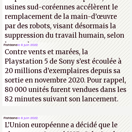
usines sud-coréennes accélèrent le
remplacement de la main-d’œuvre
par des robots, visant désormais la
suppression du travail humain, selon
les analystes.
Fishbone
le 8 juin 2022
Contre vents et marées, la
Playstation 5 de Sony s’est écoulée à
20 millions d’exemplaires depuis sa
sortie en novembre 2020. Pour rappel,
80 000 unités furent vendues dans les
82 minutes suivant son lancement.
Fishbone
le 8 juin 2022
L’Union européenne a décidé que le