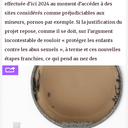
effectuée d’ici 2024 au moment d’accéder à des
sites considérés comme préjudiciables aux
mineurs, pornos par exemple. Si la justification du
projet repose, comme il se doit, sur l’argument
incontestable de vouloir « protéger les enfants
contre les abus sexuels », à terme et ces nouvelles
étapes franchies, ce qui pend au nez des
internautes est à n'en point douter la mise en place
de l’identification obligatoire pour se connecter au
Net. (
http://cpc.cx/AH432N1
- Crédit photo : Pexels -
lilartsy)