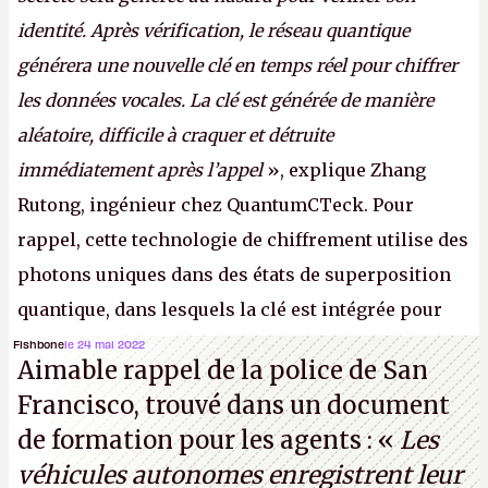
identité. Après vérification, le réseau quantique
générera une nouvelle clé en temps réel pour chiffrer
les données vocales. La clé est générée de manière
aléatoire, difficile à craquer et détruite
immédiatement après l’appel
», explique Zhang
Rutong, ingénieur chez QuantumCTeck. Pour
rappel, cette technologie de chiffrement utilise des
photons uniques dans des états de superposition
quantique, dans lesquels la clé est intégrée pour
garantir une sécurité inconditionnelle entre des
Fishbone
le 24 mai 2022
Aimable rappel de la police de San
parties distantes. Vous ne comprenez rien ? C’est
Francisco, trouvé dans un document
normal, ça fait toujours ça avec le quantique.
de formation pour les agents : «
Les
(Crédit photo : China Telecom)
véhicules autonomes enregistrent leur