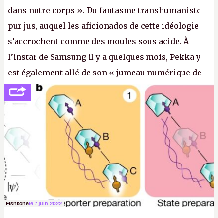
dans notre corps ». Du fantasme transhumaniste
pur jus, auquel les aficionados de cette idéologie
s’accrochent comme des moules sous acide. À
l’instar de Samsung il y a quelques mois, Pekka y
est également allé de son « jumeau numérique de
tout » et de l’importance des metasangsues, qu’il
considère comme «
la prochaine grande plateforme
informatique après le World Wide Web et le mobile
».
(Crédit photo : Pexels / Pixabay)
Fishbone
le 7 juin 2022