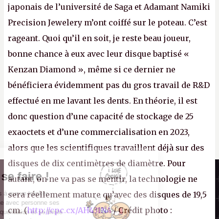
japonais de l’université de Saga et Adamant Namiki
Precision Jewelery m’ont coiffé sur le poteau. C’est
rageant. Quoi qu’il en soit, je reste beau joueur,
bonne chance à eux avec leur disque baptisé «
Kenzan Diamond », même si ce dernier ne
bénéficiera évidemment pas du gros travail de R&D
effectué en me lavant les dents. En théorie, il est
donc question d’une capacité de stockage de 25
exaoctets et d’une commercialisation en 2023,
alors que les scientifiques travaillent déjà sur des
disques de dix centimètres de diamètre. Pour
Il n'y a pas de
Canard PC
Cookie à se faire !
autant, on ne va pas se mentir, la technologie ne
Kiosque numérique
Ce site n'a recours à aucun tracker
sera réellement mature qu’avec des disques de 19,5
Boutique
externe, ne partage avec personne ses
cm. (
http://cpc.cx/AH431N4
/ Crédit photo :
statistiques de fréquentation et se limite