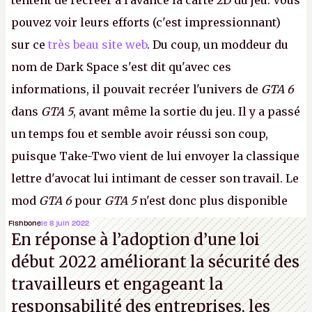
tentent de recréer à l'avance la carte 2D du jeu. Vous
pouvez voir leurs efforts (c'est impressionnant)
sur ce
très beau site web
. Du coup, un moddeur du
nom de Dark Space s'est dit qu'avec ces
informations, il pouvait recréer l'univers de
GTA 6
dans
GTA 5
, avant même la sortie du jeu. Il y a passé
un temps fou et semble avoir réussi son coup,
puisque Take-Two vient de lui envoyer la classique
lettre d'avocat lui intimant de cesser son travail. Le
mod
GTA 6
pour
GTA 5
n'est donc plus disponible
au téléchargement. Vous pouvez encore en voir
Fishbone
le 8 juin 2022
En réponse à l’adoption d’une loi
quelques bribes sur
cette vidéo YouTube
.
A.
début 2022 améliorant la sécurité des
travailleurs et engageant la
responsabilité des entreprises, les