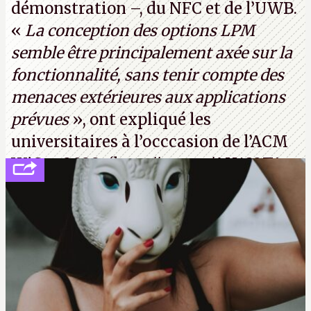
démonstration –, du NFC et de l’UWB.
«
La conception des options LPM
semble être principalement axée sur la
fonctionnalité, sans tenir compte des
menaces extérieures aux applications
prévues
», ont expliqué les
universitaires à l’occcasion de l’ACM
WiSec 2022. (
http://cpc.cx/AH432T1
(PDF) - Crédit photo : Pexels - Tyler
Lastovich)