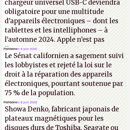
chargeur universel USB-C deviendra
obligatoire pour une multitude
d’appareils électroniques – dont les
tablettes et les intelliphones – à
l’automne 2024. Apple n’est pas
iJouasse.
Fishbone
le 8 juin 2022
Le Sénat californien a sagement suivi
les lobbyistes et rejeté la loi sur le
droit à la réparation des appareils
électroniques, pourtant soutenue par
75 % de la population.
Fishbone
le 8 juin 2022
Showa Denko, fabricant japonais de
plateaux magnétiques pour les
disques durs de Toshiba, Seagate ou