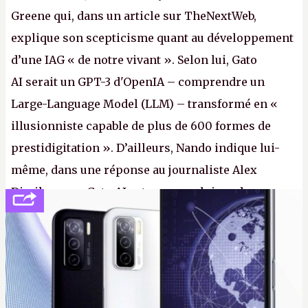
Greene qui, dans un article sur TheNextWeb,
explique son scepticisme quant au développement
d’une IAG « de notre vivant ». Selon lui, Gato
AI serait un GPT-3 d'OpenIA – comprendre un
Large-Language Model (LLM) – transformé en «
illusionniste capable de plus de 600 formes de
prestidigitation ». D’ailleurs, Nando indique lui-
même, dans une réponse au journaliste Alex
Dimikas, que Gato AI est « encore loin » de
prétendre réussir le célèbre test de Turing. (Crédit
photo : Pexels - Arthur Brognoli)