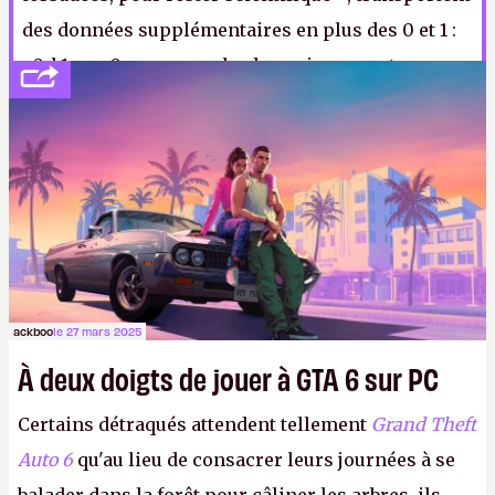
des données supplémentaires en plus des 0 et 1 :
a0, b1 ou c0 par exemple, de quoi augmenter
considérablement les débits possibles. Un test
d’une portée de 1,6 km a été effectué en
Allemagne, semble-t-il encourageant, même si la
gestion des turbulences atmosphériques pose
encore problème.
ackboo
le 27 mars 2025
À deux doigts de jouer à GTA 6 sur PC
Certains détraqués attendent tellement
Grand Theft
Auto 6
qu'au lieu de consacrer leurs journées à se