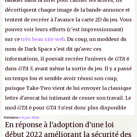
balader dans la forêt pour câliner les arbres, ils
décortiquent chaque image de la bande-annonce et
tentent de recréer à l'avance la carte 2D du jeu. Vous
pouvez voir leurs efforts (c'est impressionnant)
sur ce
très beau site web
. Du coup, un moddeur du
nom de Dark Space s'est dit qu'avec ces
informations, il pouvait recréer l'univers de
GTA 6
dans
GTA 5
, avant même la sortie du jeu. Il y a passé
un temps fou et semble avoir réussi son coup,
puisque Take-Two vient de lui envoyer la classique
lettre d'avocat lui intimant de cesser son travail. Le
mod
GTA 6
pour
GTA 5
n'est donc plus disponible
au téléchargement. Vous pouvez encore en voir
Fishbone
le 8 juin 2022
En réponse à l’adoption d’une loi
quelques bribes sur
cette vidéo YouTube
.
A.
début 2022 améliorant la sécurité des