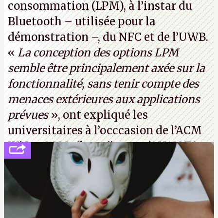
consommation (LPM), à l’instar du
Bluetooth – utilisée pour la
démonstration –, du NFC et de l’UWB.
«
La conception des options LPM
semble être principalement axée sur la
fonctionnalité, sans tenir compte des
menaces extérieures aux applications
prévues
», ont expliqué les
universitaires à l’occcasion de l’ACM
WiSec 2022. (
http://cpc.cx/AH432T1
(PDF) - Crédit photo : Pexels - Tyler
Lastovich)