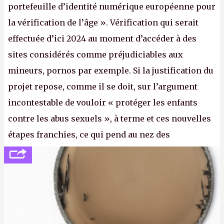
portefeuille d’identité numérique européenne pour
la vérification de l’âge ». Vérification qui serait
effectuée d’ici 2024 au moment d’accéder à des
sites considérés comme préjudiciables aux
mineurs, pornos par exemple. Si la justification du
projet repose, comme il se doit, sur l’argument
incontestable de vouloir « protéger les enfants
contre les abus sexuels », à terme et ces nouvelles
étapes franchies, ce qui pend au nez des
internautes est à n'en point douter la mise en place
de l’identification obligatoire pour se connecter au
Net. (
http://cpc.cx/AH432N1
- Crédit photo : Pexels -
lilartsy)