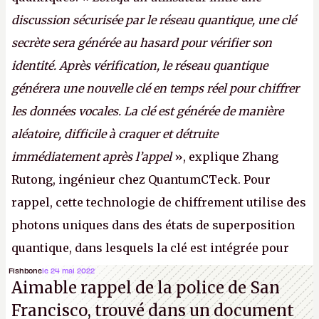
discussion sécurisée par le réseau quantique, une clé
secrète sera générée au hasard pour vérifier son
identité. Après vérification, le réseau quantique
générera une nouvelle clé en temps réel pour chiffrer
les données vocales. La clé est générée de manière
aléatoire, difficile à craquer et détruite
immédiatement après l’appel
», explique Zhang
Rutong, ingénieur chez QuantumCTeck. Pour
rappel, cette technologie de chiffrement utilise des
photons uniques dans des états de superposition
quantique, dans lesquels la clé est intégrée pour
garantir une sécurité inconditionnelle entre des
Fishbone
le 24 mai 2022
Aimable rappel de la police de San
parties distantes. Vous ne comprenez rien ? C’est
Francisco, trouvé dans un document
normal, ça fait toujours ça avec le quantique.