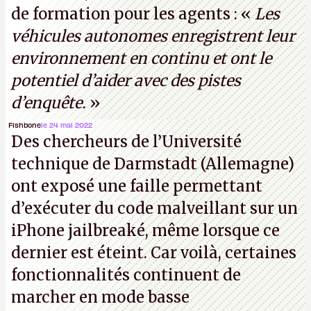
de formation pour les agents : «
Les
(Crédit photo : China Telecom)
véhicules autonomes enregistrent leur
environnement en continu et ont le
potentiel d’aider avec des pistes
d’enquête.
»
Fishbone
le 24 mai 2022
Des chercheurs de l’Université
technique de Darmstadt (Allemagne)
ont exposé une faille permettant
d’exécuter du code malveillant sur un
iPhone jailbreaké, même lorsque ce
dernier est éteint. Car voilà, certaines
fonctionnalités continuent de
marcher en mode basse