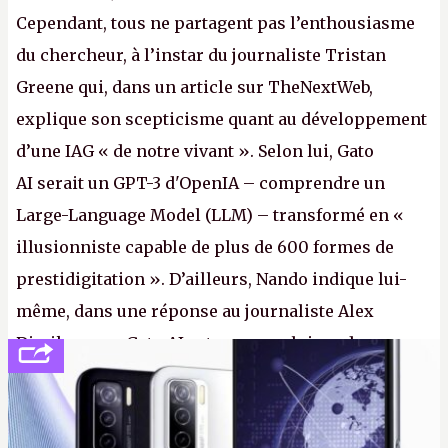
Cependant, tous ne partagent pas l’enthousiasme
du chercheur, à l’instar du journaliste Tristan
Greene qui, dans un article sur TheNextWeb,
explique son scepticisme quant au développement
d’une IAG « de notre vivant ». Selon lui, Gato
AI serait un GPT-3 d'OpenIA – comprendre un
Large-Language Model (LLM) – transformé en «
illusionniste capable de plus de 600 formes de
prestidigitation ». D’ailleurs, Nando indique lui-
même, dans une réponse au journaliste Alex
Dimikas, que Gato AI est « encore loin » de
prétendre réussir le célèbre test de Turing. (Crédit
photo : Pexels - Arthur Brognoli)