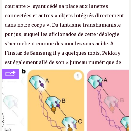
courante », ayant cédé sa place aux lunettes
connectées et autres « objets intégrés directement
dans notre corps ». Du fantasme transhumaniste
pur jus, auquel les aficionados de cette idéologie
s’accrochent comme des moules sous acide. À
l’instar de Samsung il y a quelques mois, Pekka y
est également allé de son « jumeau numérique de
tout » et de l’importance des metasangsues, qu’il
considère comme «
la prochaine grande plateforme
informatique après le World Wide Web et le mobile
».
(Crédit photo : Pexels / Pixabay)