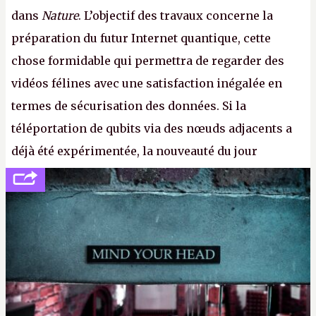
dans
Nature
. L’objectif des travaux concerne la
préparation du futur Internet quantique, cette
chose formidable qui permettra de regarder des
vidéos félines avec une satisfaction inégalée en
termes de sécurisation des données. Si la
téléportation de qubits via des nœuds adjacents a
déjà été expérimentée, la nouveauté du jour
concerne le recours à des nœuds distants, pour ne
pas dire un réseau quantique multimédia interactif
(avec l’option Péritel). (
http://cpc.cx/AH432N4
-
Crédit photo : QuTech / Nature)