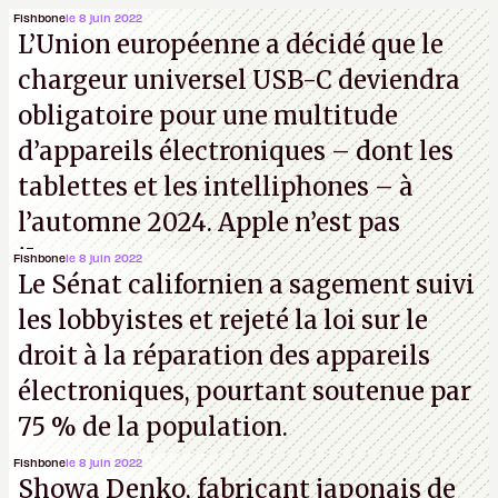
Fishbone
le 8 juin 2022
L’Union européenne a décidé que le
chargeur universel USB-C deviendra
obligatoire pour une multitude
d’appareils électroniques – dont les
tablettes et les intelliphones – à
l’automne 2024. Apple n’est pas
iJouasse.
Fishbone
le 8 juin 2022
Le Sénat californien a sagement suivi
les lobbyistes et rejeté la loi sur le
droit à la réparation des appareils
électroniques, pourtant soutenue par
75 % de la population.
Fishbone
le 8 juin 2022
Showa Denko, fabricant japonais de