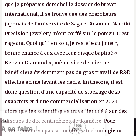
que je préparais derechef le dossier de brevet
international, il se trouve que des chercheurs
japonais de l’université de Saga et Adamant Namiki
Precision Jewelery m’ont coiffé sur le poteau. C’est
rageant. Quoi qu’il en soit, je reste beau joueur,
bonne chance à eux avec leur disque baptisé «
Kenzan Diamond », même si ce dernier ne
bénéficiera évidemment pas du gros travail de R&D
effectué en me lavant les dents. En théorie, il est
donc question d’une capacité de stockage de 25
exaoctets et d’une commercialisation en 2023,
alors que les scientifiques travaillent déjà sur des
disques de dix centimètres de diamètre. Pour
Il n'y a pas de
Canard PC
Cookie à se faire !
autant, on ne va pas se mentir, la technologie ne
Kiosque numérique