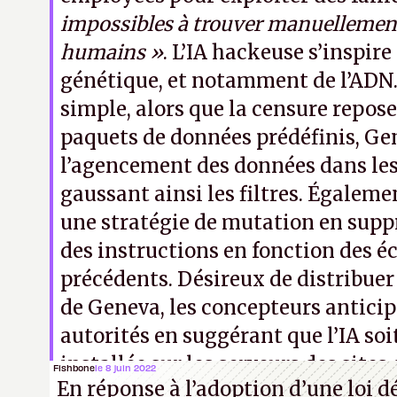
impossibles à trouver manuellemen
humains »
. L’IA hackeuse s’inspir
génétique, et notamment de l’ADN.
simple, alors que la censure repose
paquets de données prédéfinis, Ge
l’agencement des données dans les
gaussant ainsi les filtres. Égalemen
une stratégie de mutation en sup
des instructions en fonction des é
précédents. Désireux de distribuer
de Geneva, les concepteurs anticip
autorités en suggérant que l’IA so
installée sur les serveurs des si
Fishbone
le 8 juin 2022
En réponse à l’adoption d’une loi 
bloqués comme Wikipédia, coupant