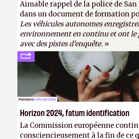
Aimable rappel de la police de San 
« encore loin » de prétendre réussir
dans un document de formation pou
Turing. (Crédit photo : Pexels - Ar
Les véhicules autonomes enregistre
environnement en continu et ont le p
avec des pistes d’enquête.
»
Fishbone
le 24 mai 2022
Horizon 2024, fatum identification
La Commission européenne continu
consciencieusement à la fin de ce qu