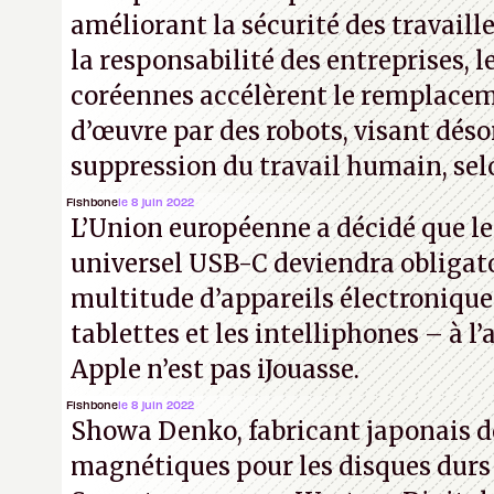
améliorant la sécurité des travaill
pied aux contremesures
« sans néc
la responsabilité des entreprises, l
configurer quoi que ce soit sur son 
coréennes accélèrent le remplacem
d’œuvre par des robots, visant déso
suppression du travail humain, selo
Fishbone
le 8 juin 2022
L’Union européenne a décidé que l
universel USB-C deviendra obligat
multitude d’appareils électronique
tablettes et les intelliphones – à 
Apple n’est pas iJouasse.
Fishbone
le 8 juin 2022
Showa Denko, fabricant japonais d
magnétiques pour les disques durs