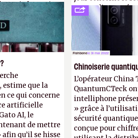
forme informatique
ne pas dire un rés
». (Crédit photo :
interactif (avec l’o
(
http://cpc.cx/AH4
Nature)
Fishbone
le 31 mai 2022
 ?
Chinoiserie quantiq
herche
L’opérateur China 
, estime que la
QuantumCTeck ont d
en ce qui concerne
intelliphone prés
 artificielle
» grâce à l’utilisa
Gato AI, le
sécurité quantique
intenant de mettre
conçue pour chiffr
 afin qu’il se hisse