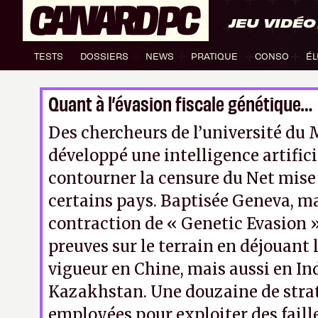
JEU VIDÉO
TESTS
DOSSIERS
NEWS
PRATIQUE
CONSO
ÉL
Quant à l’évasion fiscale génétique…
Des chercheurs de l’université du
développé une intelligence artifici
contourner la censure du Net mise
certains pays. Baptisée Geneva, m
contraction de « Genetic Evasion », 
preuves sur le terrain en déjouant 
vigueur en Chine, mais aussi en In
Kazakhstan. Une douzaine de strat
employées pour exploiter des faill