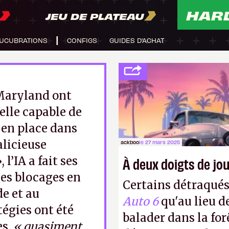
HAR
JEU DE PLATEAU
UCUBRATIONS
CONFIGS
GUIDES D'ACHAT
 Maryland ont
elle capable de
 en place dans
alicieuse
ackboo
le 27 mars 2025
l’IA a fait ses
À deux doigts de jou
les blocages en
Certains détraqué
de et au
Auto 6
qu'au lieu d
égies ont été
balader dans la forê
es,
« quasiment