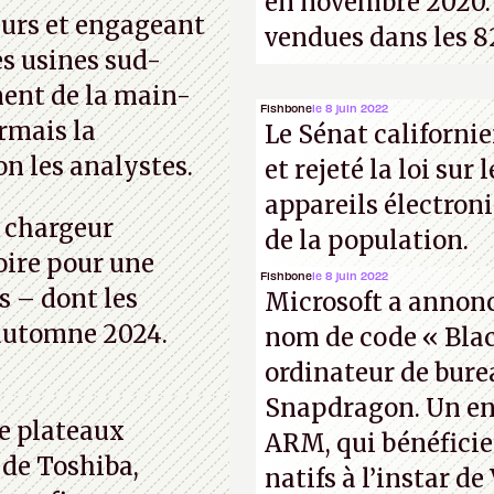
en novembre 2020. 
eurs et engageant
essiter de
vendues dans les 8
es usines sud-
ordinateur »
.
ent de la main-
Fishbone
le 8 juin 2022
rmais la
Le Sénat californie
n les analystes.
et rejeté la loi sur 
appareils électron
e chargeur
de la population.
oire pour une
Fishbone
le 8 juin 2022
s – dont les
Microsoft a annoncé
l’automne 2024.
nom de code « Blac
ordinateur de bur
Snapdragon. Un en
e plateaux
ARM, qui bénéficie
 de Toshiba,
natifs à l’instar de