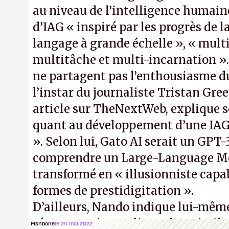
au niveau de l’intelligence humai
d’IAG « inspiré par les progrès de 
langage à grande échelle », « mult
multitâche et multi-incarnation »
ne partagent pas l’enthousiasme du
l’instar du journaliste Tristan Gre
article sur TheNextWeb, explique 
quant au développement d’une IAG 
». Selon lui, Gato AI serait un GPT
comprendre un Large-Language M
transformé en « illusionniste capa
formes de prestidigitation ».
D’ailleurs, Nando indique lui-mêm
réponse au journaliste Alex Dimika
Fishbone
le 24 mai 2022