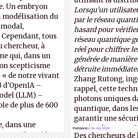
utilisant la distri
ne. Un embryon
Lorsqu’un utilisateu
la modélisation du
par le réseau quanti
imodal,
hasard pour vérifier
. Cependant, tous
réseau quantique gé
 chercheur, à
réel pour chiffrer l
ene qui, dans un
générée de manière a
son scepticisme
détruite immédiate
« de notre vivant
Zhang Rutong, ing
-3 d'OpenIA –
rappel, cette techn
odel (LLM) –
photons uniques da
ble de plus de 600
quantique, dans les
garantir une sécur
e, dans une
parties distantes. 
Fishbone
le 24 mai 2022
s, que Gato AI est
Des chercheurs de 