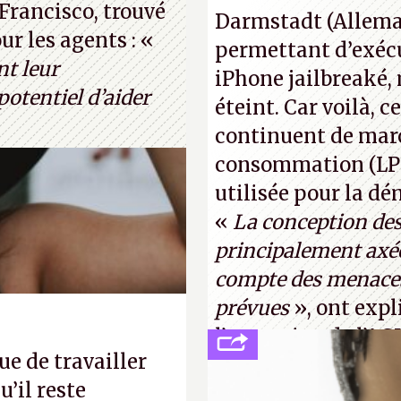
normal, ça fait tou
Francisco, trouvé
 le célèbre test de
Darmstadt (Allemag
photo : China Tele
r les agents : «
thur Brognoli)
permettant d’exécu
nt leur
iPhone jailbreaké,
otentiel d’aider
éteint. Car voilà, 
continuent de mar
consommation (LPM)
utilisée pour la d
«
La conception de
principalement axée
compte des menaces
prévues
», ont expl
l’occcasion de l’A
e de travailler
(
http://cpc.cx/AH4
’il reste
Tyler Lastovich)