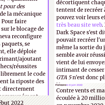
décortiquent chaq
t pour des
tentent de recréer 
e de la mécanique
pouvez voir leurs e
 Pour faire
très beau site web
.
 sur le blocage de
Dark Space s'est di
neva reconfigure
pouvait recréer l'u
 paquets, se
même la sortie du j
t, elle déploie
semble avoir réuss
primant/ajoutant
vient de lui envoyer
checs/réussites
intimant de cesser
 librement le code
GTA 5
n'est donc p
ent la riposte des
Vous pouvez encore
Fishbone
le 8 juin 2022
it directement
Contre vents et mar
vidéo YouTube
.
A.
tes communément
écoulée à 20 millio
début 2022
 l’herbe sous le