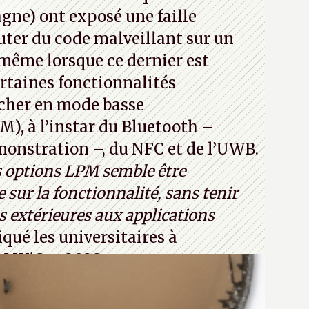
jours ça avec le quantique. (Crédit
ne) ont exposé une faille
com)
ter du code malveillant sur un
 même lorsque ce dernier est
certaines fonctionnalités
cher en mode basse
, à l’instar du Bluetooth –
émonstration –, du NFC et de l’UWB.
s options LPM semble être
 sur la fonctionnalité, sans tenir
 extérieures aux applications
iqué les universitaires à
CM WiSec 2022.
32T1
(PDF) - Crédit photo : Pexels -