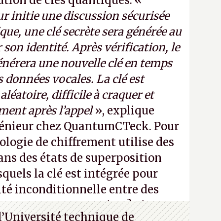
bution de clés quantiques. «
r initie une discussion sécurisée
que, une clé secrète sera générée au
 son identité. Après vérification, le
nérera une nouvelle clé en temps
es données vocales. La clé est
léatoire, difficile à craquer et
ment après l’appel
», explique
énieur chez QuantumCTeck. Pour
ologie de chiffrement utilise des
ns des états de superposition
quels la clé est intégrée pour
ité inconditionnelle entre des
Vous ne comprenez rien ? C’est
l’Université technique de