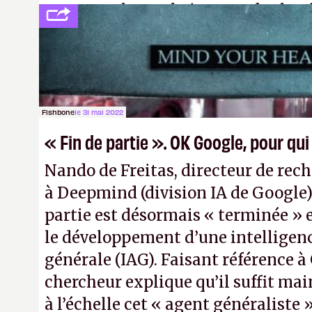
comme «
la prochaine grande plate
après le World Wide Web et le mobile
Pexels / Pixabay)
Fishbone
le 31 mai 2022
« Fin de partie ». OK Google, pour qui
Nando de Freitas, directeur de rec
à Deepmind (division IA de Google)
partie est désormais « terminée » 
le développement d’une intelligence
générale (IAG). Faisant référence à 
chercheur explique qu’il suffit ma
à l’échelle cet « agent généraliste »