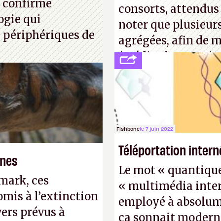
, confirme
consorts, attendus 
ogie qui
noter que plusieur
 périphériques de
agrégées, afin de 
(Crédit photo : Mic
Fishbone
le 7 juin 2022
Téléportation intern
ones
Le mot « quantique »
mark, ces
« multimédia inter
omis à l’extinction
employé à absolume
ers prévus à
ça sonnait modern