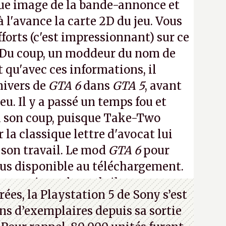
ue image de la bande-annonce et
à l'avance la carte 2D du jeu. Vous
fforts (c'est impressionnant) sur ce
 Du coup, un moddeur du nom de
t qu'avec ces informations, il
nivers de
GTA 6
dans
GTA 5
, avant
eu. Il y a passé un temps fou et
i son coup, puisque Take-Two
 la classique lettre d'avocat lui
 son travail. Le mod
GTA 6
pour
lus disponible au téléchargement.
 en voir quelques bribes sur
cette
ées, la Playstation 5 de Sony s’est
ns d’exemplaires depuis sa sortie