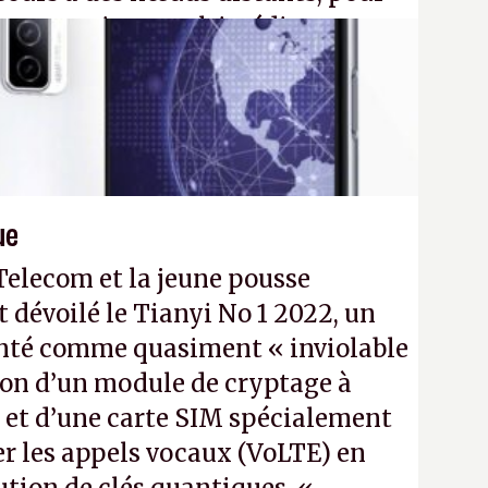
eau quantique multimédia
ption Péritel).
32N4
- Crédit photo : QuTech /
ue
Telecom et la jeune pousse
évoilé le Tianyi No 1 2022, un
enté comme quasiment « inviolable
tion d’un module de cryptage à
 et d’une carte SIM spécialement
er les appels vocaux (VoLTE) en