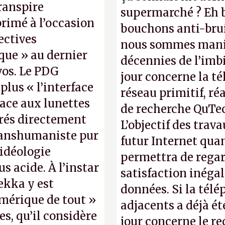
ranspire
supermarché ? Eh b
primé à l’occasion
bouchons anti-brui
ectives
nous sommes manif
que » au dernier
décennies de l’imbi
os. Le PDG
jour concerne la té
plus « l’interface
réseau primitif, ré
lace aux lunettes
de recherche QuTec
grés directement
L’objectif des trav
ranshumaniste pur
futur Internet qua
 idéologie
permettra de regar
 acide. À l’instar
satisfaction inéga
ekka y est
données. Si la tél
mérique de tout »
adjacents a déjà é
s, qu’il considère
jour concerne le r