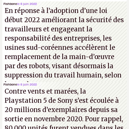
au téléchargement. Vous pouvez encore en voir
Fishbone
le 8 juin 2022
En réponse à l’adoption d’une loi
quelques bribes sur
cette vidéo YouTube
.
A.
début 2022 améliorant la sécurité des
travailleurs et engageant la
responsabilité des entreprises, les
usines sud-coréennes accélèrent le
remplacement de la main-d’œuvre
par des robots, visant désormais la
suppression du travail humain, selon
les analystes.
Fishbone
le 8 juin 2022
Contre vents et marées, la
Playstation 5 de Sony s’est écoulée à
20 millions d’exemplaires depuis sa
sortie en novembre 2020. Pour rappel,
80 000 unités furent vendues dans les