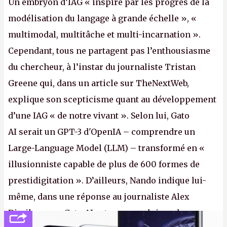
Un embryon d’IAG « inspiré par les progrès de la
modélisation du langage à grande échelle », «
multimodal, multitâche et multi-incarnation ».
Cependant, tous ne partagent pas l’enthousiasme
du chercheur, à l’instar du journaliste Tristan
Greene qui, dans un article sur TheNextWeb,
explique son scepticisme quant au développement
d’une IAG « de notre vivant ». Selon lui, Gato
AI serait un GPT-3 d'OpenIA – comprendre un
Large-Language Model (LLM) – transformé en «
illusionniste capable de plus de 600 formes de
prestidigitation ». D’ailleurs, Nando indique lui-
même, dans une réponse au journaliste Alex
Dimikas, que Gato AI est « encore loin » de