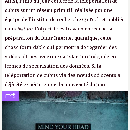
Ainsi, l’info du jour concerne la téléportation de
qubits sur un réseau primitif, réalisée par une
équipe de l’institut de recherche QuTech et publiée
dans
Nature
. L’objectif des travaux concerne la
préparation du futur Internet quantique, cette
chose formidable qui permettra de regarder des
vidéos félines avec une satisfaction inégalée en
termes de sécurisation des données. Si la
téléportation de qubits via des nœuds adjacents a
déjà été expérimentée, la nouveauté du jour
concerne le recours à des nœuds distants, pour ne
pas dire un réseau quantique multimédia interactif
(avec l’option Péritel). (
http://cpc.cx/AH432N4
-
Crédit photo : QuTech / Nature)