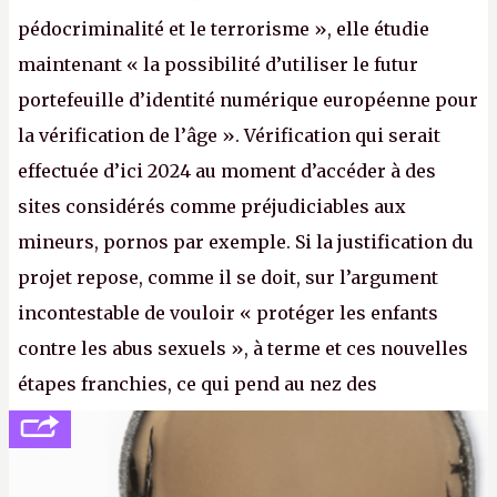
pédocriminalité et le terrorisme », elle étudie
maintenant « la possibilité d’utiliser le futur
portefeuille d’identité numérique européenne pour
la vérification de l’âge ». Vérification qui serait
effectuée d’ici 2024 au moment d’accéder à des
sites considérés comme préjudiciables aux
mineurs, pornos par exemple. Si la justification du
projet repose, comme il se doit, sur l’argument
incontestable de vouloir « protéger les enfants
contre les abus sexuels », à terme et ces nouvelles
étapes franchies, ce qui pend au nez des
internautes est à n'en point douter la mise en place
de l’identification obligatoire pour se connecter au
Net. (
http://cpc.cx/AH432N1
- Crédit photo : Pexels -