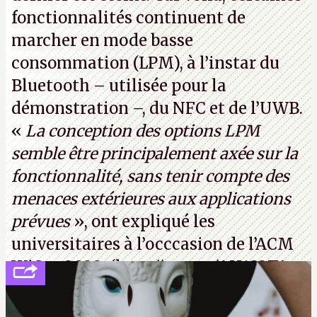
fonctionnalités continuent de
marcher en mode basse
consommation (LPM), à l’instar du
Bluetooth – utilisée pour la
démonstration –, du NFC et de l’UWB.
«
La conception des options LPM
semble être principalement axée sur la
fonctionnalité, sans tenir compte des
menaces extérieures aux applications
prévues
», ont expliqué les
universitaires à l’occcasion de l’ACM
WiSec 2022. (
http://cpc.cx/AH432T1
(PDF) - Crédit photo : Pexels - Tyler
Lastovich)