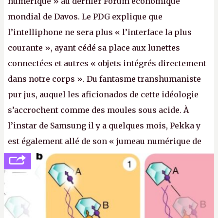
numérique » au dernier Forum économique
mondial de Davos. Le PDG explique que
l’intelliphone ne sera plus « l’interface la plus
courante », ayant cédé sa place aux lunettes
connectées et autres « objets intégrés directement
dans notre corps ». Du fantasme transhumaniste
pur jus, auquel les aficionados de cette idéologie
s’accrochent comme des moules sous acide. À
l’instar de Samsung il y a quelques mois, Pekka y
est également allé de son « jumeau numérique de
tout » et de l’importance des metasangsues, qu’il
considère comme «
la prochaine grande plateforme
informatique après le World Wide Web et le mobile
».
(Crédit photo : Pexels / Pixabay)