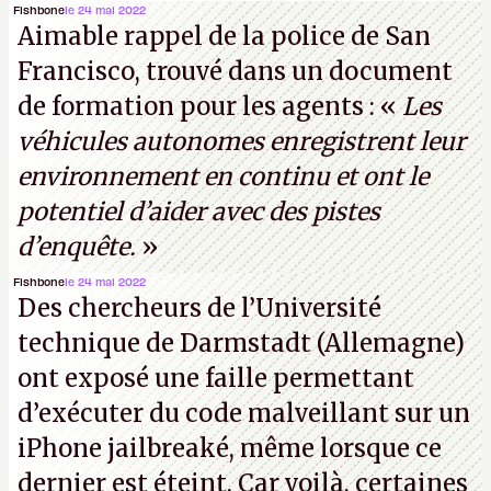
garantir une sécurité inconditionnelle entre des
Fishbone
le 24 mai 2022
Aimable rappel de la police de San
parties distantes. Vous ne comprenez rien ? C’est
Francisco, trouvé dans un document
normal, ça fait toujours ça avec le quantique.
de formation pour les agents : «
Les
(Crédit photo : China Telecom)
véhicules autonomes enregistrent leur
environnement en continu et ont le
potentiel d’aider avec des pistes
d’enquête.
»
Fishbone
le 24 mai 2022
Des chercheurs de l’Université
technique de Darmstadt (Allemagne)
ont exposé une faille permettant
d’exécuter du code malveillant sur un
iPhone jailbreaké, même lorsque ce
dernier est éteint. Car voilà, certaines