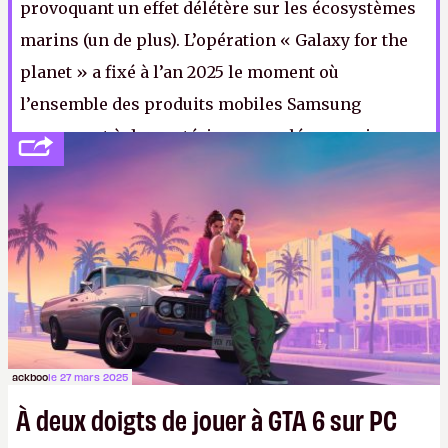
provoquant un effet délétère sur les écosystèmes
marins (un de plus). L’opération « Galaxy for the
planet » a fixé à l’an 2025 le moment où
l’ensemble des produits mobiles Samsung
recourront à des matériaux recyclés, parmi
d’autres mesures comme l’élimination du
plastique des emballages, une consommation en
veille de 0,005 watt et zéro déchet mis en
décharge. (Crédit photo : Pexels - Lucien Wanda)
ackboo
le 27 mars 2025
À deux doigts de jouer à GTA 6 sur PC