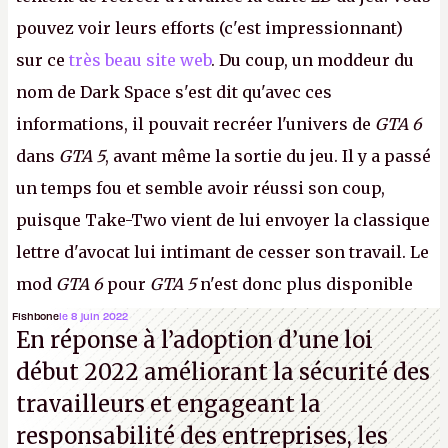
pouvez voir leurs efforts (c'est impressionnant)
sur ce
très beau site web
. Du coup, un moddeur du
nom de Dark Space s'est dit qu'avec ces
informations, il pouvait recréer l'univers de
GTA 6
dans
GTA 5
, avant même la sortie du jeu. Il y a passé
un temps fou et semble avoir réussi son coup,
puisque Take-Two vient de lui envoyer la classique
lettre d'avocat lui intimant de cesser son travail. Le
mod
GTA 6
pour
GTA 5
n'est donc plus disponible
au téléchargement. Vous pouvez encore en voir
Fishbone
le 8 juin 2022
En réponse à l’adoption d’une loi
quelques bribes sur
cette vidéo YouTube
.
A.
début 2022 améliorant la sécurité des
travailleurs et engageant la
responsabilité des entreprises, les