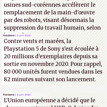
usines sud-coréennes accélèrent le
remplacement de la main-d’œuvre
par des robots, visant désormais la
suppression du travail humain, selon
les analystes.
Fishbone
le 8 juin 2022
Contre vents et marées, la
Playstation 5 de Sony s’est écoulée à
20 millions d’exemplaires depuis sa
sortie en novembre 2020. Pour rappel,
80 000 unités furent vendues dans les
82 minutes suivant son lancement.
Fishbone
le 8 juin 2022
L’Union européenne a décidé que le