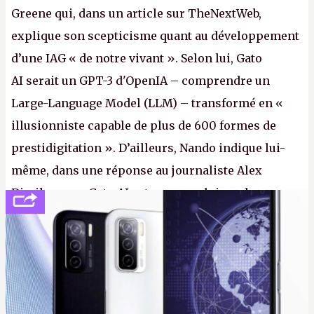
Greene qui, dans un article sur TheNextWeb,
explique son scepticisme quant au développement
d’une IAG « de notre vivant ». Selon lui, Gato
AI serait un GPT-3 d'OpenIA – comprendre un
Large-Language Model (LLM) – transformé en «
illusionniste capable de plus de 600 formes de
prestidigitation ». D’ailleurs, Nando indique lui-
même, dans une réponse au journaliste Alex
Dimikas, que Gato AI est « encore loin » de
prétendre réussir le célèbre test de Turing. (Crédit
photo : Pexels - Arthur Brognoli)