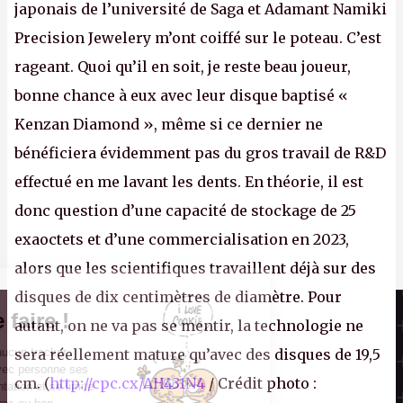
japonais de l’université de Saga et Adamant Namiki
Precision Jewelery m’ont coiffé sur le poteau. C’est
rageant. Quoi qu’il en soit, je reste beau joueur,
bonne chance à eux avec leur disque baptisé «
Kenzan Diamond », même si ce dernier ne
bénéficiera évidemment pas du gros travail de R&D
effectué en me lavant les dents. En théorie, il est
donc question d’une capacité de stockage de 25
exaoctets et d’une commercialisation en 2023,
alors que les scientifiques travaillent déjà sur des
disques de dix centimètres de diamètre. Pour
Il n'y a pas de
Canard PC
Cookie à se faire !
autant, on ne va pas se mentir, la technologie ne
Kiosque numérique
Ce site n'a recours à aucun tracker
sera réellement mature qu’avec des disques de 19,5
Boutique
externe, ne partage avec personne ses
cm. (
http://cpc.cx/AH431N4
/ Crédit photo :
statistiques de fréquentation et se limite