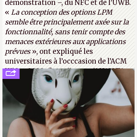
démonstration –, du NFC et de l’UWB.
«
La conception des options LPM
semble être principalement axée sur la
fonctionnalité, sans tenir compte des
menaces extérieures aux applications
prévues
», ont expliqué les
universitaires à l’occcasion de l’ACM
WiSec 2022. (
http://cpc.cx/AH432T1
(PDF) - Crédit photo : Pexels - Tyler
Lastovich)