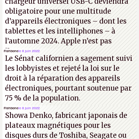
chargeur universel USB-C deviendra
obligatoire pour une multitude
d’appareils électroniques – dont les
tablettes et les intelliphones – à
l’automne 2024. Apple n’est pas
iJouasse.
Fishbone
le 8 juin 2022
Le Sénat californien a sagement suivi
les lobbyistes et rejeté la loi sur le
droit à la réparation des appareils
électroniques, pourtant soutenue par
75 % de la population.
Fishbone
le 8 juin 2022
Showa Denko, fabricant japonais de
plateaux magnétiques pour les
disques durs de Toshiba, Seagate ou