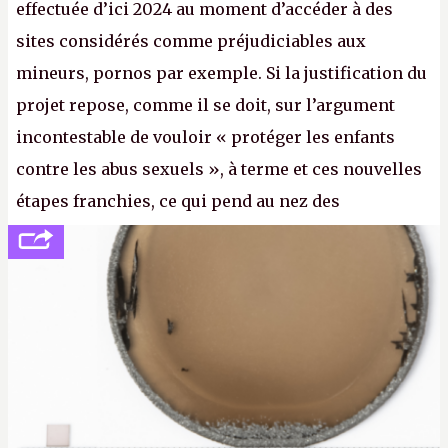
effectuée d’ici 2024 au moment d’accéder à des
sites considérés comme préjudiciables aux
mineurs, pornos par exemple. Si la justification du
projet repose, comme il se doit, sur l’argument
incontestable de vouloir « protéger les enfants
contre les abus sexuels », à terme et ces nouvelles
étapes franchies, ce qui pend au nez des
internautes est à n'en point douter la mise en place
de l’identification obligatoire pour se connecter au
Net. (
http://cpc.cx/AH432N1
- Crédit photo : Pexels -
lilartsy)