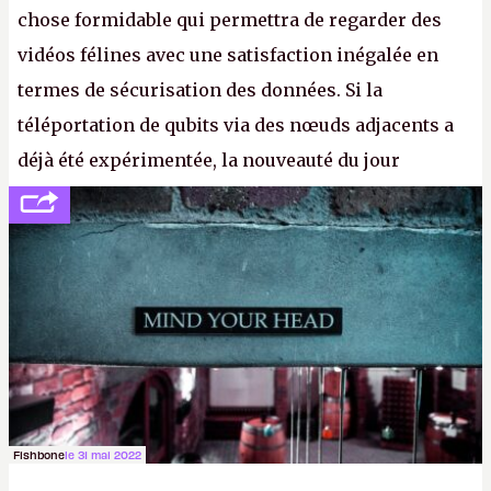
chose formidable qui permettra de regarder des
vidéos félines avec une satisfaction inégalée en
termes de sécurisation des données. Si la
téléportation de qubits via des nœuds adjacents a
déjà été expérimentée, la nouveauté du jour
concerne le recours à des nœuds distants, pour ne
pas dire un réseau quantique multimédia interactif
(avec l’option Péritel). (
http://cpc.cx/AH432N4
-
Crédit photo : QuTech / Nature)
Fishbone
le 31 mai 2022