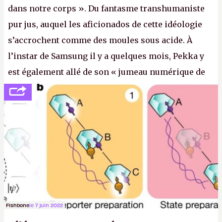
dans notre corps ». Du fantasme transhumaniste
pur jus, auquel les aficionados de cette idéologie
s’accrochent comme des moules sous acide. À
l’instar de Samsung il y a quelques mois, Pekka y
est également allé de son « jumeau numérique de
tout » et de l’importance des metasangsues, qu’il
considère comme «
la prochaine grande plateforme
informatique après le World Wide Web et le mobile
».
(Crédit photo : Pexels / Pixabay)
Fishbone
le 7 juin 2022