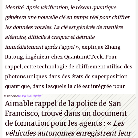
identité. Après vérification, le réseau quantique
générera une nouvelle clé en temps réel pour chiffrer
les données vocales. La clé est générée de manière
aléatoire, difficile à craquer et détruite
immédiatement après l’appel
», explique Zhang
Rutong, ingénieur chez QuantumCTeck. Pour
rappel, cette technologie de chiffrement utilise des
photons uniques dans des états de superposition
quantique, dans lesquels la clé est intégrée pour
garantir une sécurité inconditionnelle entre des
Fishbone
le 24 mai 2022
Aimable rappel de la police de San
parties distantes. Vous ne comprenez rien ? C’est
Francisco, trouvé dans un document
normal, ça fait toujours ça avec le quantique.
de formation pour les agents : «
Les
(Crédit photo : China Telecom)
véhicules autonomes enregistrent leur