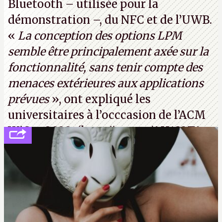
Bluetooth – utilisée pour la
démonstration –, du NFC et de l’UWB.
«
La conception des options LPM
semble être principalement axée sur la
fonctionnalité, sans tenir compte des
menaces extérieures aux applications
prévues
», ont expliqué les
universitaires à l’occcasion de l’ACM
WiSec 2022. (
http://cpc.cx/AH432T1
(PDF) - Crédit photo : Pexels - Tyler
Lastovich)