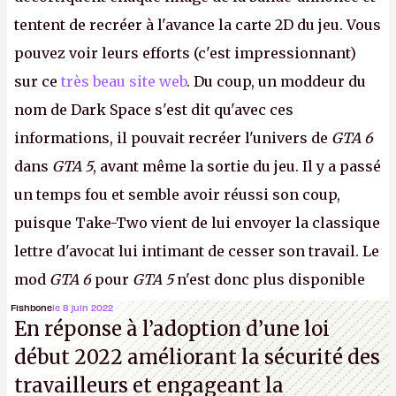
tentent de recréer à l'avance la carte 2D du jeu. Vous
pouvez voir leurs efforts (c'est impressionnant)
sur ce
très beau site web
. Du coup, un moddeur du
nom de Dark Space s'est dit qu'avec ces
informations, il pouvait recréer l'univers de
GTA 6
dans
GTA 5
, avant même la sortie du jeu. Il y a passé
un temps fou et semble avoir réussi son coup,
puisque Take-Two vient de lui envoyer la classique
lettre d'avocat lui intimant de cesser son travail. Le
mod
GTA 6
pour
GTA 5
n'est donc plus disponible
au téléchargement. Vous pouvez encore en voir
Fishbone
le 8 juin 2022
En réponse à l’adoption d’une loi
quelques bribes sur
cette vidéo YouTube
.
A.
début 2022 améliorant la sécurité des
travailleurs et engageant la