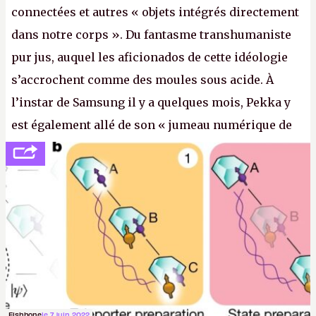
connectées et autres « objets intégrés directement
dans notre corps ». Du fantasme transhumaniste
pur jus, auquel les aficionados de cette idéologie
s’accrochent comme des moules sous acide. À
l’instar de Samsung il y a quelques mois, Pekka y
est également allé de son « jumeau numérique de
tout » et de l’importance des metasangsues, qu’il
considère comme «
la prochaine grande plateforme
informatique après le World Wide Web et le mobile
».
(Crédit photo : Pexels / Pixabay)
Fishbone
le 7 juin 2022