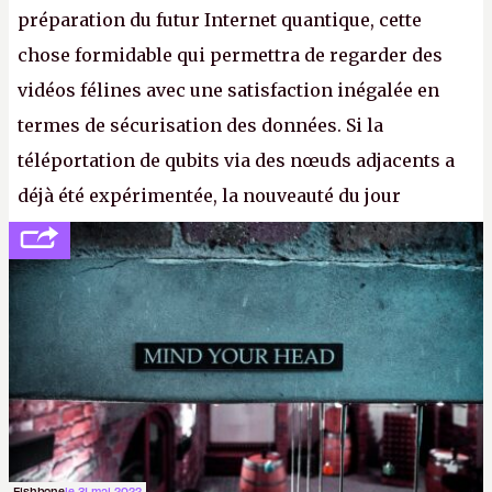
préparation du futur Internet quantique, cette
chose formidable qui permettra de regarder des
vidéos félines avec une satisfaction inégalée en
termes de sécurisation des données. Si la
téléportation de qubits via des nœuds adjacents a
déjà été expérimentée, la nouveauté du jour
concerne le recours à des nœuds distants, pour ne
pas dire un réseau quantique multimédia interactif
(avec l’option Péritel). (
http://cpc.cx/AH432N4
-
Crédit photo : QuTech / Nature)
Fishbone
le 31 mai 2022