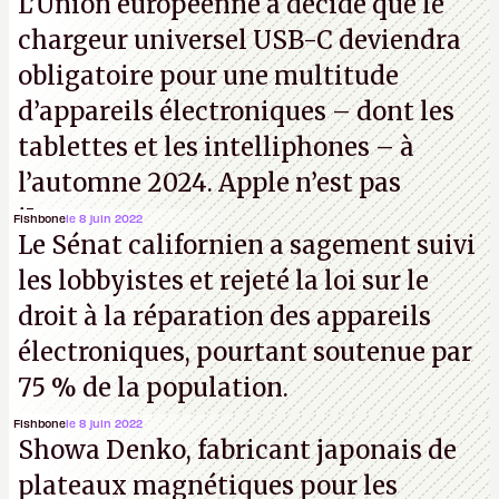
L’Union européenne a décidé que le
chargeur universel USB-C deviendra
obligatoire pour une multitude
d’appareils électroniques – dont les
tablettes et les intelliphones – à
l’automne 2024. Apple n’est pas
iJouasse.
Fishbone
le 8 juin 2022
Le Sénat californien a sagement suivi
les lobbyistes et rejeté la loi sur le
droit à la réparation des appareils
électroniques, pourtant soutenue par
75 % de la population.
Fishbone
le 8 juin 2022
Showa Denko, fabricant japonais de
plateaux magnétiques pour les