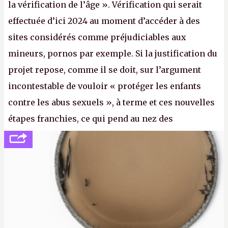
la vérification de l’âge ». Vérification qui serait
effectuée d’ici 2024 au moment d’accéder à des
sites considérés comme préjudiciables aux
mineurs, pornos par exemple. Si la justification du
projet repose, comme il se doit, sur l’argument
incontestable de vouloir « protéger les enfants
contre les abus sexuels », à terme et ces nouvelles
étapes franchies, ce qui pend au nez des
internautes est à n'en point douter la mise en place
de l’identification obligatoire pour se connecter au
Net. (
http://cpc.cx/AH432N1
- Crédit photo : Pexels -
lilartsy)