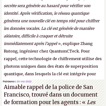
secrète sera générée au hasard pour vérifier son
identité. Après vérification, le réseau quantique
générera une nouvelle clé en temps réel pour chiffrer
les données vocales. La clé est générée de manière
aléatoire, difficile à craquer et détruite
immédiatement après l’appel
», explique Zhang
Rutong, ingénieur chez QuantumCTeck. Pour
rappel, cette technologie de chiffrement utilise des
photons uniques dans des états de superposition
quantique, dans lesquels la clé est intégrée pour
garantir une sécurité inconditionnelle entre des
Fishbone
le 24 mai 2022
Aimable rappel de la police de San
parties distantes. Vous ne comprenez rien ? C’est
Francisco, trouvé dans un document
normal, ça fait toujours ça avec le quantique.
de formation pour les agents : «
Les
(Crédit photo : China Telecom)