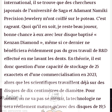
international, il se trouve que des chercheurs
japonais de l’université de Saga et Adamant Namiki
Precision Jewelery m’ont coiffé sur le poteau. C’est
rageant. Quoi qu’il en soit, je reste beau joueur,
bonne chance à eux avec leur disque baptisé «
Kenzan Diamond », même si ce dernier ne
bénéficiera évidemment pas du gros travail de R&D
effectué en me lavant les dents. En théorie, il est
donc question d’une capacité de stockage de 25
exaoctets et d’une commercialisation en 2023,
alors que les scientifiques travaillent déjà sur des
disques de dix centimètres de diamètre. Pour
Il n'y a pas de
Canard PC
Cookie à se faire !
autant, on ne va pas se mentir, la technologie ne
Kiosque numérique
Ce site n'a recours à aucun tracker
sera réellement mature qu’avec des disques de 19,5
Boutique
externe, ne partage avec personne ses