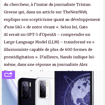
du chercheur, à l’instar du journaliste Tristan
Greene qui, dans un article sur TheNextWeb,
explique son scepticisme quant au développement
d’une IAG « de notre vivant ». Selon lui, Gato
AI serait un GPT-3 d'OpenIA – comprendre un
Large-Language Model (LLM) – transformé en «
illusionniste capable de plus de 600 formes de
prestidigitation ». D’ailleurs, Nando indique lui-
même, dans une réponse au journaliste Alex
Dimikas, que Gato AI est « encore loin » de
prétendre réussir le célèbre test de Turing. (Crédit
photo : Pexels - Arthur Brognoli)