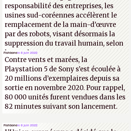
responsabilité des entreprises, les
usines sud-coréennes accélèrent le
remplacement de la main-d’œuvre
par des robots, visant désormais la
suppression du travail humain, selon
les analystes.
Fishbone
le 8 juin 2022
Contre vents et marées, la
Playstation 5 de Sony s’est écoulée à
20 millions d’exemplaires depuis sa
sortie en novembre 2020. Pour rappel,
80 000 unités furent vendues dans les
82 minutes suivant son lancement.
Fishbone
le 8 juin 2022