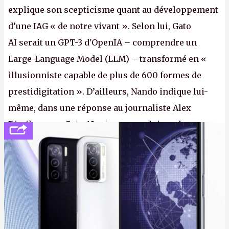
explique son scepticisme quant au développement
d’une IAG « de notre vivant ». Selon lui, Gato
AI serait un GPT-3 d'OpenIA – comprendre un
Large-Language Model (LLM) – transformé en «
illusionniste capable de plus de 600 formes de
prestidigitation ». D’ailleurs, Nando indique lui-
même, dans une réponse au journaliste Alex
Dimikas, que Gato AI est « encore loin » de
prétendre réussir le célèbre test de Turing. (Crédit
photo : Pexels - Arthur Brognoli)