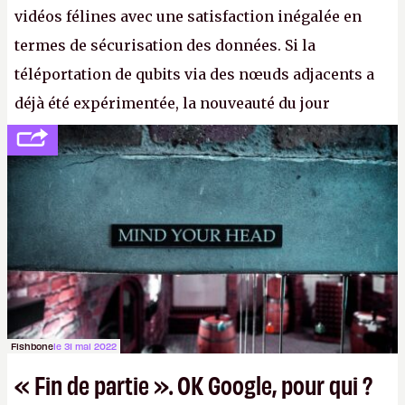
vidéos félines avec une satisfaction inégalée en
termes de sécurisation des données. Si la
téléportation de qubits via des nœuds adjacents a
déjà été expérimentée, la nouveauté du jour
concerne le recours à des nœuds distants, pour ne
pas dire un réseau quantique multimédia interactif
(avec l’option Péritel). (
http://cpc.cx/AH432N4
-
Crédit photo : QuTech / Nature)
Fishbone
le 31 mai 2022
« Fin de partie ». OK Google, pour qui ?