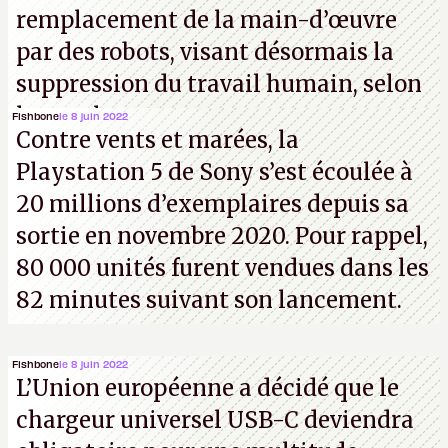
remplacement de la main-d’œuvre
par des robots, visant désormais la
suppression du travail humain, selon
les analystes.
Fishbone
le 8 juin 2022
Contre vents et marées, la
Playstation 5 de Sony s’est écoulée à
20 millions d’exemplaires depuis sa
sortie en novembre 2020. Pour rappel,
80 000 unités furent vendues dans les
82 minutes suivant son lancement.
Fishbone
le 8 juin 2022
L’Union européenne a décidé que le
chargeur universel USB-C deviendra