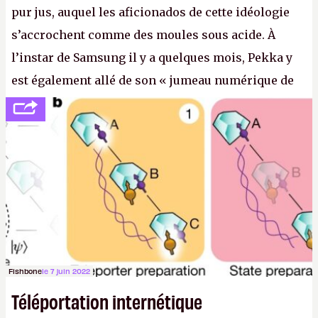
pur jus, auquel les aficionados de cette idéologie
s’accrochent comme des moules sous acide. À
l’instar de Samsung il y a quelques mois, Pekka y
est également allé de son « jumeau numérique de
tout » et de l’importance des metasangsues, qu’il
considère comme «
la prochaine grande plateforme
informatique après le World Wide Web et le mobile
».
(Crédit photo : Pexels / Pixabay)
Fishbone
le 7 juin 2022
Téléportation internétique