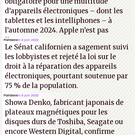
obligatoire pour une multitude
d’appareils électroniques – dont les
tablettes et les intelliphones – à
l’automne 2024. Apple n’est pas
iJouasse.
Fishbone
le 8 juin 2022
Le Sénat californien a sagement suivi
les lobbyistes et rejeté la loi sur le
droit à la réparation des appareils
électroniques, pourtant soutenue par
75 % de la population.
Fishbone
le 8 juin 2022
Showa Denko, fabricant japonais de
plateaux magnétiques pour les
disques durs de Toshiba, Seagate ou
encore Western Digital, confirme