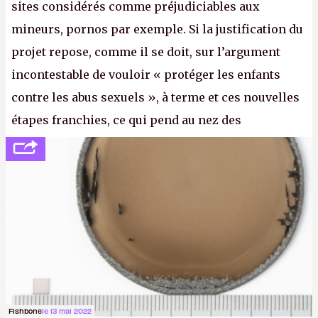
sites considérés comme préjudiciables aux
mineurs, pornos par exemple. Si la justification du
projet repose, comme il se doit, sur l’argument
incontestable de vouloir « protéger les enfants
contre les abus sexuels », à terme et ces nouvelles
étapes franchies, ce qui pend au nez des
internautes est à n'en point douter la mise en place
de l’identification obligatoire pour se connecter au
Net. (
http://cpc.cx/AH432N1
- Crédit photo : Pexels -
lilartsy)
Fishbone
le 13 mai 2022