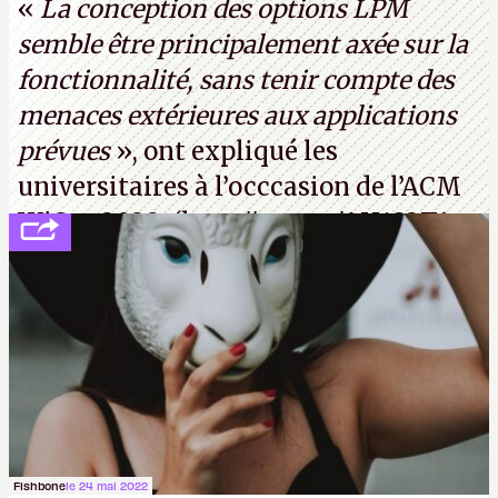
«
La conception des options LPM
semble être principalement axée sur la
fonctionnalité, sans tenir compte des
menaces extérieures aux applications
prévues
», ont expliqué les
universitaires à l’occcasion de l’ACM
WiSec 2022. (
http://cpc.cx/AH432T1
(PDF) - Crédit photo : Pexels - Tyler
Lastovich)
Fishbone
le 24 mai 2022