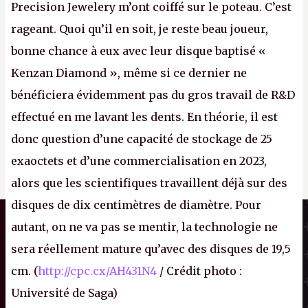
Precision Jewelery m’ont coiffé sur le poteau. C’est
rageant. Quoi qu’il en soit, je reste beau joueur,
bonne chance à eux avec leur disque baptisé «
Kenzan Diamond », même si ce dernier ne
bénéficiera évidemment pas du gros travail de R&D
effectué en me lavant les dents. En théorie, il est
donc question d’une capacité de stockage de 25
exaoctets et d’une commercialisation en 2023,
alors que les scientifiques travaillent déjà sur des
disques de dix centimètres de diamètre. Pour
Il n'y a pas de
Canard PC
Cookie à se faire !
autant, on ne va pas se mentir, la technologie ne
Kiosque numérique
Ce site n'a recours à aucun tracker
sera réellement mature qu’avec des disques de 19,5
Boutique
externe, ne partage avec personne ses
cm. (
http://cpc.cx/AH431N4
/ Crédit photo :
statistiques de fréquentation et se limite
aux cookies nécessaires au bon
Université de Saga)
fonctionnement de votre session. Mais