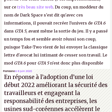
sur ce
très beau site web
. Du coup, un moddeur du
nom de Dark Space s'est dit qu'avec ces
informations, il pouvait recréer l'univers de
GTA 6
dans
GTA 5
, avant même la sortie du jeu. Il y a passé
un temps fou et semble avoir réussi son coup,
puisque Take-Two vient de lui envoyer la classique
lettre d'avocat lui intimant de cesser son travail. Le
mod
GTA 6
pour
GTA 5
n'est donc plus disponible
au téléchargement. Vous pouvez encore en voir
Fishbone
le 8 juin 2022
En réponse à l’adoption d’une loi
quelques bribes sur
cette vidéo YouTube
.
A.
début 2022 améliorant la sécurité des
travailleurs et engageant la
responsabilité des entreprises, les
usines sud-coréennes accélèrent le