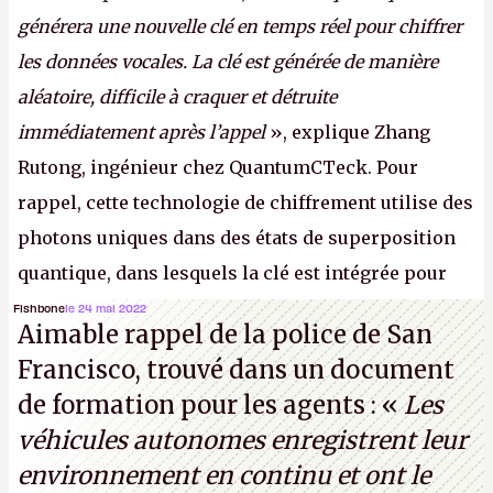
générera une nouvelle clé en temps réel pour chiffrer
les données vocales. La clé est générée de manière
aléatoire, difficile à craquer et détruite
immédiatement après l’appel
», explique Zhang
Rutong, ingénieur chez QuantumCTeck. Pour
rappel, cette technologie de chiffrement utilise des
photons uniques dans des états de superposition
quantique, dans lesquels la clé est intégrée pour
garantir une sécurité inconditionnelle entre des
Fishbone
le 24 mai 2022
Aimable rappel de la police de San
parties distantes. Vous ne comprenez rien ? C’est
Francisco, trouvé dans un document
normal, ça fait toujours ça avec le quantique.
de formation pour les agents : «
Les
(Crédit photo : China Telecom)
véhicules autonomes enregistrent leur
environnement en continu et ont le