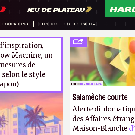
HAR
JEU DE PLATEAU
UCUBRATIONS
CONFIGS
GUIDES D'ACHAT
’inspiration,
low Machine, un
 mesures de
selon le style
Japon).
Perco
le 7 août 2026
Salamèche courte
Alerte diplomatiqu
des Affaires étrang
Maison-Blanche
d