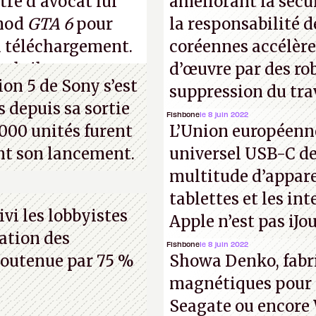
tre d'avocat lui
améliorant la sécu
 mod
GTA 6
pour
la responsabilité d
u téléchargement.
coréennes accélèr
s bribes sur
cette
d’œuvre par des ro
ion 5 de Sony s’est
suppression du tra
 depuis sa sortie
Fishbone
le 8 juin 2022
000 unités furent
L’Union européenne
nt son lancement.
universel USB-C de
multitude d’appare
tablettes et les in
vi les lobbyistes
Apple n’est pas iJo
aration des
Fishbone
le 8 juin 2022
soutenue par 75 %
Showa Denko, fabr
magnétiques pour l
Seagate ou encore 