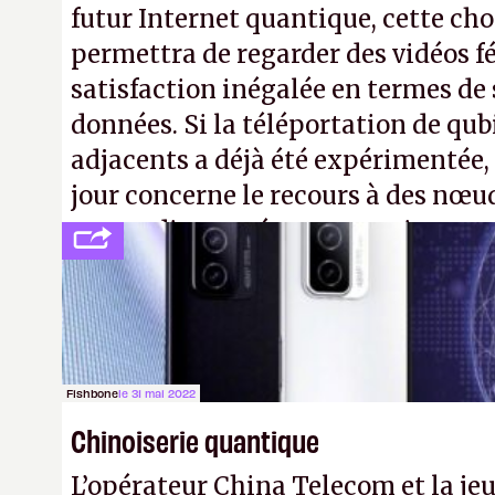
futur Internet quantique, cette ch
permettra de regarder des vidéos f
satisfaction inégalée en termes de
données. Si la téléportation de qub
adjacents a déjà été expérimentée,
jour concerne le recours à des nœu
ne pas dire un réseau quantique m
interactif (avec l’option Péritel).
(
http://cpc.cx/AH432N4
- Crédit ph
Nature)
Fishbone
le 31 mai 2022
Chinoiserie quantique
L’opérateur China Telecom et la je