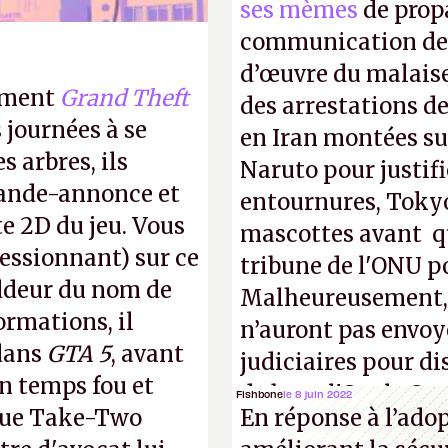
ses mèmes
de propa
communication de 
d’œuvre du malaise
lement
Grand Theft
des arrestations de
 journées à se
en Iran montées sur
s arbres, ils
Naruto pour justif
bande-annonce et
entournures, Tokyo
te 2D du jeu. Vous
mascottes avant qu
ressionnant) sur ce
tribune de l'ONU p
ddeur du nom de
Malheureusement, t
ormations, il
n’auront pas envoy
ans
GTA 5
, avant
judiciaires pour di
un temps fou et
de bras, l'Oncle Sa
Fishbone
le 8 juin 2022
sque Take-Two
En réponse à l’ado
intellectuelle sur 