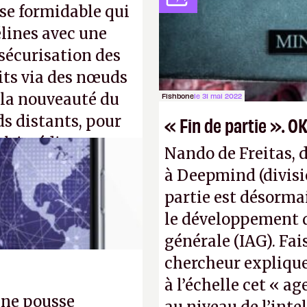
ose formidable qui
après le World Wide
élines avec une
Pexels / Pixabay)
 sécurisation des
its via des nœuds
 la nouveauté du
Fishbone
le 31 mai 2022
ds distants, pour
« Fin de partie ». OK
ultimédia
Nando de Freitas, 
à Deepmind (divisi
oto : QuTech /
partie est désorma
le développement d’
générale (IAG). Fai
chercheur explique
à l’échelle cet « ag
une pousse