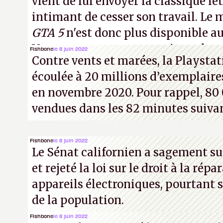
vient de lui envoyer la classique let
intimant de cesser son travail. Le
GTA 5
n'est donc plus disponible a
Vous pouvez encore en voir quelque
Fishbone
le 8 juin 2022
Contre vents et marées, la Playstat
vidéo YouTube
.
A.
écoulée à 20 millions d’exemplaires
en novembre 2020. Pour rappel, 80 
vendues dans les 82 minutes suiva
Fishbone
le 8 juin 2022
Le Sénat californien a sagement sui
et rejeté la loi sur le droit à la rép
appareils électroniques, pourtant 
de la population.
Fishbone
le 8 juin 2022