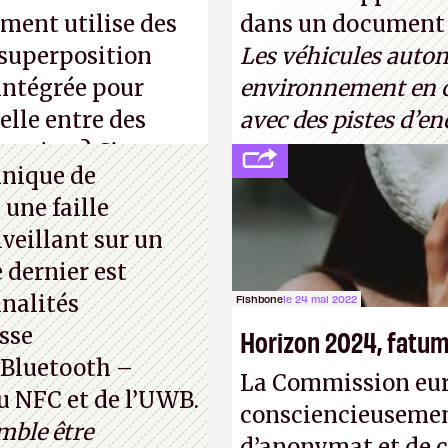
« encore loin » de 
ement utilise des
dans un document d
Turing. (Crédit pho
 superposition
Les véhicules auto
 intégrée pour
environnement en co
elle entre des
avec des pistes d’en
z rien ? C’est
hnique de
quantique. (Crédit
une faille
veillant sur un
 dernier est
nnalités
Fishbone
le 24 mai 2022
sse
Horizon 2024, fatum 
 Bluetooth –
La Commission eur
du NFC et de l’UWB.
consciencieusement 
mble être
d’anonymat et de c