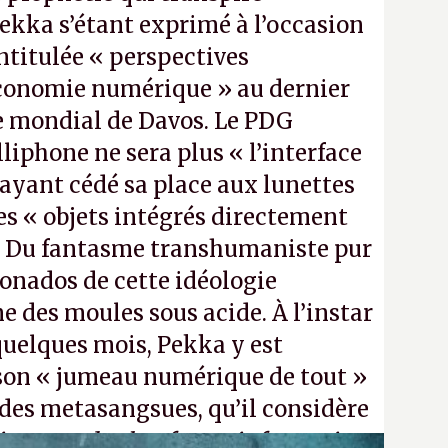
Pekka s’étant exprimé à l’occasion
ntitulée « perspectives
économie numérique » au dernier
mondial de Davos. Le PDG
lliphone ne sera plus « l’interface
 ayant cédé sa place aux lunettes
es « objets intégrés directement
». Du fantasme transhumaniste pur
cionados de cette idéologie
 des moules sous acide. À l’instar
quelques mois, Pekka y est
son « jumeau numérique de tout »
 des metasangsues, qu’il considère
ine grande plateforme informatique