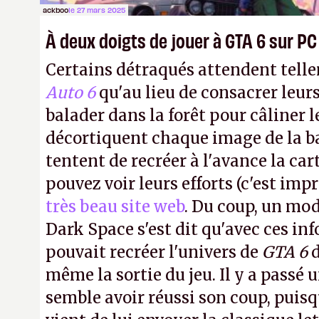
ackboo
le 27 mars 2025
À deux doigts de jouer à GTA 6 sur PC
Certains détraqués attendent tel
Auto 6
qu'au lieu de consacrer leurs
balader dans la forêt pour câliner le
décortiquent chaque image de la 
tentent de recréer à l'avance la car
pouvez voir leurs efforts (c'est imp
très beau site web
. Du coup, un mo
Dark Space s'est dit qu'avec ces inf
pouvait recréer l'univers de
GTA 6
d
même la sortie du jeu. Il y a passé 
semble avoir réussi son coup, pui