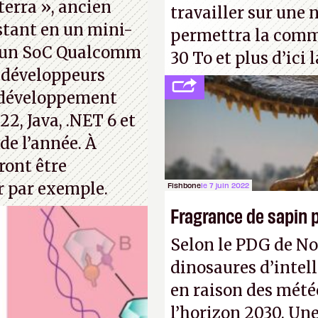
terra », ancien
travailler sur une 
stant en un mini-
permettra la comme
r un SoC Qualcomm
30 To et plus d’ici l
 développeurs
e développement
22, Java, .NET 6 et
de l’année. À
ront être
r par exemple.
Fishbone
le 7 juin 2022
Fragrance de sapin p
Selon le PDG de N
dinosaures d’intel
en raison des mété
l’horizon 2030. Un