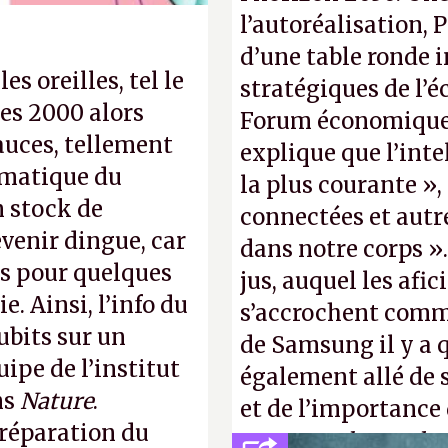
l’autoréalisation, 
d’une table ronde i
s oreilles, tel le
stratégiques de l’
es 2000 alors
Forum économique 
auces, tellement
explique que l’inte
rmatique du
la plus courante »,
n stock de
connectées et autr
venir dingue, car
dans notre corps 
s pour quelques
jus, auquel les afi
. Ainsi, l’info du
s’accrochent comme
ubits sur un
de Samsung il y a 
uipe de l’institut
également allé de 
ns
Nature
.
et de l’importance
préparation du
comme «
la procha