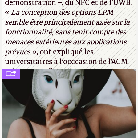
démonstration –, du NFC et de l’UWB.
«
La conception des options LPM
semble être principalement axée sur la
fonctionnalité, sans tenir compte des
menaces extérieures aux applications
prévues
», ont expliqué les
universitaires à l’occcasion de l’ACM
WiSec 2022. (
http://cpc.cx/AH432T1
(PDF) - Crédit photo : Pexels - Tyler
Lastovich)