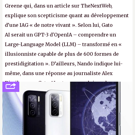
Greene qui, dans un article sur TheNextWeb,
explique son scepticisme quant au développement
d’une IAG « de notre vivant ». Selon lui, Gato
AI serait un GPT-3 d'OpenIA – comprendre un
Large-Language Model (LLM) – transformé en «
illusionniste capable de plus de 600 formes de
prestidigitation ». D’ailleurs, Nando indique lui-
même, dans une réponse au journaliste Alex
Dimikas, que Gato AI est « encore loin » de
prétendre réussir le célèbre test de Turing. (Crédit
photo : Pexels - Arthur Brognoli)