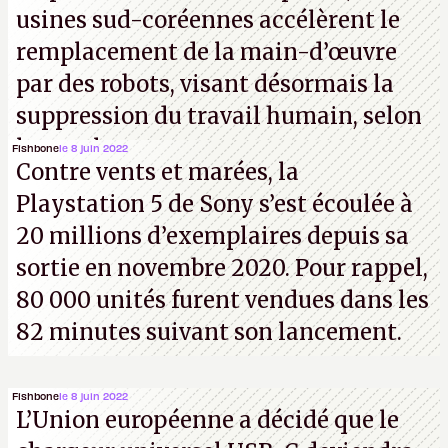
usines sud-coréennes accélèrent le
remplacement de la main-d’œuvre
par des robots, visant désormais la
suppression du travail humain, selon
les analystes.
Fishbone
le 8 juin 2022
Contre vents et marées, la
Playstation 5 de Sony s’est écoulée à
20 millions d’exemplaires depuis sa
sortie en novembre 2020. Pour rappel,
80 000 unités furent vendues dans les
82 minutes suivant son lancement.
Fishbone
le 8 juin 2022
L’Union européenne a décidé que le