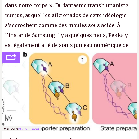
dans notre corps ». Du fantasme transhumaniste
pur jus, auquel les aficionados de cette idéologie
s’accrochent comme des moules sous acide. À
l’instar de Samsung il y a quelques mois, Pekka y
est également allé de son « jumeau numérique de
tout » et de l’importance des metasangsues, qu’il
considère comme «
la prochaine grande plateforme
informatique après le World Wide Web et le mobile
».
(Crédit photo : Pexels / Pixabay)
Fishbone
le 7 juin 2022