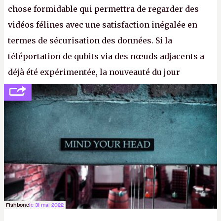
chose formidable qui permettra de regarder des
vidéos félines avec une satisfaction inégalée en
termes de sécurisation des données. Si la
téléportation de qubits via des nœuds adjacents a
déjà été expérimentée, la nouveauté du jour
concerne le recours à des nœuds distants, pour ne
pas dire un réseau quantique multimédia interactif
(avec l’option Péritel). (
http://cpc.cx/AH432N4
-
Crédit photo : QuTech / Nature)
Fishbone
le 31 mai 2022