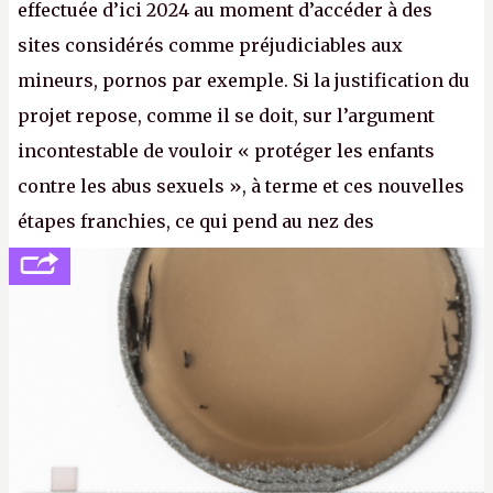
effectuée d’ici 2024 au moment d’accéder à des
sites considérés comme préjudiciables aux
mineurs, pornos par exemple. Si la justification du
projet repose, comme il se doit, sur l’argument
incontestable de vouloir « protéger les enfants
contre les abus sexuels », à terme et ces nouvelles
étapes franchies, ce qui pend au nez des
internautes est à n'en point douter la mise en place
de l’identification obligatoire pour se connecter au
Net. (
http://cpc.cx/AH432N1
- Crédit photo : Pexels -
lilartsy)