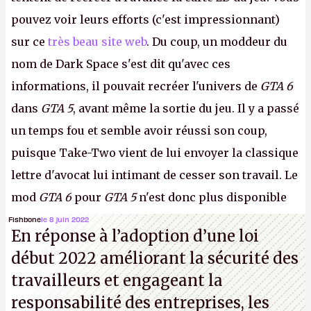
pouvez voir leurs efforts (c'est impressionnant)
sur ce
très beau site web
. Du coup, un moddeur du
nom de Dark Space s'est dit qu'avec ces
informations, il pouvait recréer l'univers de
GTA 6
dans
GTA 5
, avant même la sortie du jeu. Il y a passé
un temps fou et semble avoir réussi son coup,
puisque Take-Two vient de lui envoyer la classique
lettre d'avocat lui intimant de cesser son travail. Le
mod
GTA 6
pour
GTA 5
n'est donc plus disponible
au téléchargement. Vous pouvez encore en voir
Fishbone
le 8 juin 2022
En réponse à l’adoption d’une loi
quelques bribes sur
cette vidéo YouTube
.
A.
début 2022 améliorant la sécurité des
travailleurs et engageant la
responsabilité des entreprises, les