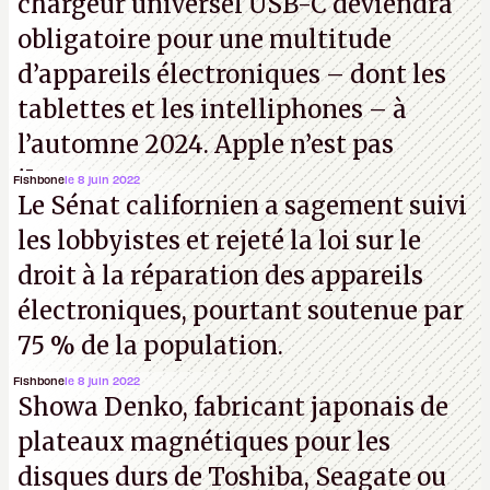
chargeur universel USB-C deviendra
obligatoire pour une multitude
d’appareils électroniques – dont les
tablettes et les intelliphones – à
l’automne 2024. Apple n’est pas
iJouasse.
Fishbone
le 8 juin 2022
Le Sénat californien a sagement suivi
les lobbyistes et rejeté la loi sur le
droit à la réparation des appareils
électroniques, pourtant soutenue par
75 % de la population.
Fishbone
le 8 juin 2022
Showa Denko, fabricant japonais de
plateaux magnétiques pour les
disques durs de Toshiba, Seagate ou