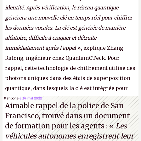
identité. Après vérification, le réseau quantique
générera une nouvelle clé en temps réel pour chiffrer
les données vocales. La clé est générée de manière
aléatoire, difficile à craquer et détruite
immédiatement après l’appel
», explique Zhang
Rutong, ingénieur chez QuantumCTeck. Pour
rappel, cette technologie de chiffrement utilise des
photons uniques dans des états de superposition
quantique, dans lesquels la clé est intégrée pour
garantir une sécurité inconditionnelle entre des
Fishbone
le 24 mai 2022
Aimable rappel de la police de San
parties distantes. Vous ne comprenez rien ? C’est
Francisco, trouvé dans un document
normal, ça fait toujours ça avec le quantique.
de formation pour les agents : «
Les
(Crédit photo : China Telecom)
véhicules autonomes enregistrent leur