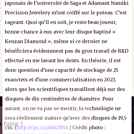
japonais de l’université de Saga et Adamant Namiki
Precision Jewelery m’ont coiffé sur le poteau. C’est
rageant. Quoi qu’il en soit, je reste beau joueur,
bonne chance à eux avec leur disque baptisé «
Kenzan Diamond », même si ce dernier ne
bénéficiera évidemment pas du gros travail de R&D
effectué en me lavant les dents. En théorie, il est
donc question d’une capacité de stockage de 25
exaoctets et d’une commercialisation en 2023,
alors que les scientifiques travaillent déjà sur des
disques de dix centimètres de diamètre. Pour
Canard PC
autant, on ne va pas se mentir, la technologie ne
Kiosque numérique
Il n'y a pas de
sera réellement mature qu’avec des disques de 19,5
Boutique
Cookie à se faire !
cm. (
http://cpc.cx/AH431N4
/ Crédit photo :