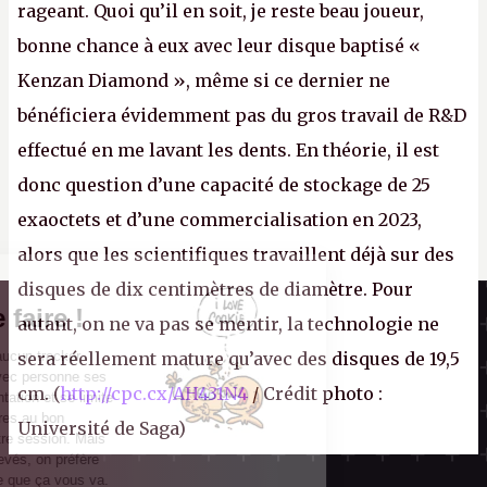
rageant. Quoi qu’il en soit, je reste beau joueur,
bonne chance à eux avec leur disque baptisé «
Kenzan Diamond », même si ce dernier ne
bénéficiera évidemment pas du gros travail de R&D
effectué en me lavant les dents. En théorie, il est
donc question d’une capacité de stockage de 25
exaoctets et d’une commercialisation en 2023,
alors que les scientifiques travaillent déjà sur des
disques de dix centimètres de diamètre. Pour
Il n'y a pas de
Canard PC
Cookie à se faire !
autant, on ne va pas se mentir, la technologie ne
Kiosque numérique
Ce site n'a recours à aucun tracker
sera réellement mature qu’avec des disques de 19,5
Boutique
externe, ne partage avec personne ses
cm. (
http://cpc.cx/AH431N4
/ Crédit photo :
statistiques de fréquentation et se limite
aux cookies nécessaires au bon
Université de Saga)
fonctionnement de votre session. Mais
comme on est bien élevés, on préfère
s'assurer quand même que ça vous va.