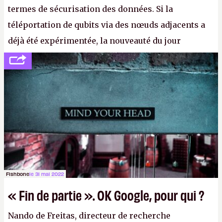
termes de sécurisation des données. Si la
téléportation de qubits via des nœuds adjacents a
déjà été expérimentée, la nouveauté du jour
concerne le recours à des nœuds distants, pour ne
pas dire un réseau quantique multimédia interactif
(avec l’option Péritel). (
http://cpc.cx/AH432N4
-
Crédit photo : QuTech / Nature)
Fishbone
le 31 mai 2022
« Fin de partie ». OK Google, pour qui ?
Nando de Freitas, directeur de recherche