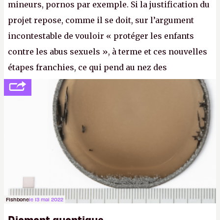
mineurs, pornos par exemple. Si la justification du
projet repose, comme il se doit, sur l’argument
incontestable de vouloir « protéger les enfants
contre les abus sexuels », à terme et ces nouvelles
étapes franchies, ce qui pend au nez des
internautes est à n'en point douter la mise en place
de l’identification obligatoire pour se connecter au
Net. (
http://cpc.cx/AH432N1
- Crédit photo : Pexels -
lilartsy)
Fishbone
le 13 mai 2022
Diamant quantique