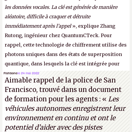
les données vocales. La clé est générée de manière
aléatoire, difficile à craquer et détruite
immédiatement après l’appel
», explique Zhang
Rutong, ingénieur chez QuantumCTeck. Pour
rappel, cette technologie de chiffrement utilise des
photons uniques dans des états de superposition
quantique, dans lesquels la clé est intégrée pour
garantir une sécurité inconditionnelle entre des
Fishbone
le 24 mai 2022
Aimable rappel de la police de San
parties distantes. Vous ne comprenez rien ? C’est
Francisco, trouvé dans un document
normal, ça fait toujours ça avec le quantique.
de formation pour les agents : «
Les
(Crédit photo : China Telecom)
véhicules autonomes enregistrent leur
environnement en continu et ont le
potentiel d’aider avec des pistes