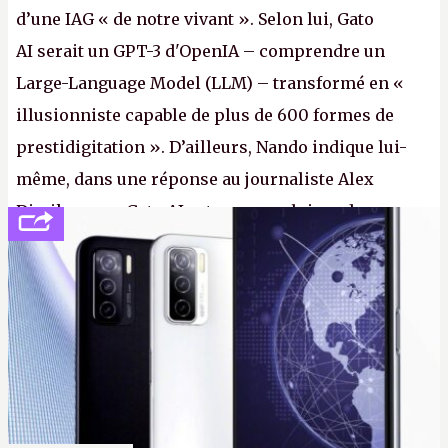
d’une IAG « de notre vivant ». Selon lui, Gato
AI serait un GPT-3 d'OpenIA – comprendre un
Large-Language Model (LLM) – transformé en «
illusionniste capable de plus de 600 formes de
prestidigitation ». D’ailleurs, Nando indique lui-
même, dans une réponse au journaliste Alex
Dimikas, que Gato AI est « encore loin » de
prétendre réussir le célèbre test de Turing. (Crédit
photo : Pexels - Arthur Brognoli)