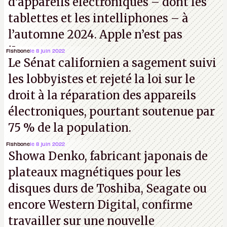
d’appareils électroniques – dont les
tablettes et les intelliphones – à
l’automne 2024. Apple n’est pas
iJouasse.
Fishbone
le 8 juin 2022
Le Sénat californien a sagement suivi
les lobbyistes et rejeté la loi sur le
droit à la réparation des appareils
électroniques, pourtant soutenue par
75 % de la population.
Fishbone
le 8 juin 2022
Showa Denko, fabricant japonais de
plateaux magnétiques pour les
disques durs de Toshiba, Seagate ou
encore Western Digital, confirme
travailler sur une nouvelle