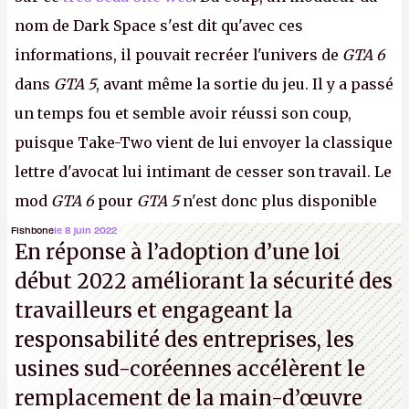
nom de Dark Space s'est dit qu'avec ces
informations, il pouvait recréer l'univers de
GTA 6
dans
GTA 5
, avant même la sortie du jeu. Il y a passé
un temps fou et semble avoir réussi son coup,
puisque Take-Two vient de lui envoyer la classique
lettre d'avocat lui intimant de cesser son travail. Le
mod
GTA 6
pour
GTA 5
n'est donc plus disponible
au téléchargement. Vous pouvez encore en voir
Fishbone
le 8 juin 2022
En réponse à l’adoption d’une loi
quelques bribes sur
cette vidéo YouTube
.
A.
début 2022 améliorant la sécurité des
travailleurs et engageant la
responsabilité des entreprises, les
usines sud-coréennes accélèrent le
remplacement de la main-d’œuvre