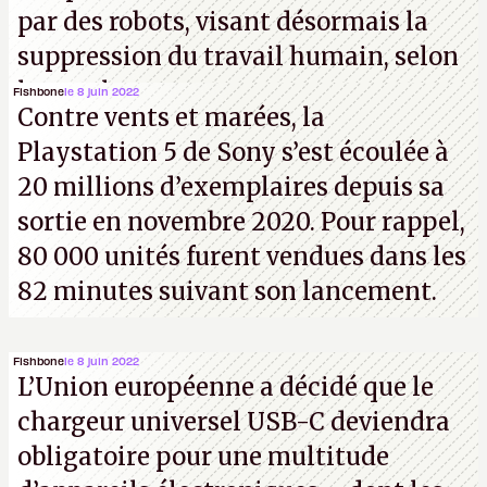
par des robots, visant désormais la
suppression du travail humain, selon
les analystes.
Fishbone
le 8 juin 2022
Contre vents et marées, la
Playstation 5 de Sony s’est écoulée à
20 millions d’exemplaires depuis sa
sortie en novembre 2020. Pour rappel,
80 000 unités furent vendues dans les
82 minutes suivant son lancement.
Fishbone
le 8 juin 2022
L’Union européenne a décidé que le
chargeur universel USB-C deviendra
obligatoire pour une multitude