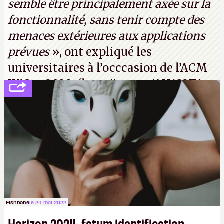
semble être principalement axée sur la
fonctionnalité, sans tenir compte des
menaces extérieures aux applications
prévues
», ont expliqué les
universitaires à l’occcasion de l’ACM
WiSec 2022. (
http://cpc.cx/AH432T1
(PDF) - Crédit photo : Pexels - Tyler
Lastovich)
Fishbone
le 24 mai 2022
Horizon 2024, fatum identification