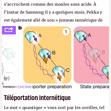
s’accrochent comme des moules sous acide. À
l’instar de Samsung il y a quelques mois, Pekka y
est également allé de son « jumeau numérique de
tout » et de l’importance des metasangsues, qu’il
considère comme «
la prochaine grande plateforme
informatique après le World Wide Web et le mobile
».
(Crédit photo : Pexels / Pixabay)
Fishbone
le 7 juin 2022
Téléportation internétique
Le mot « quantique » vous sort par les oreilles, tel