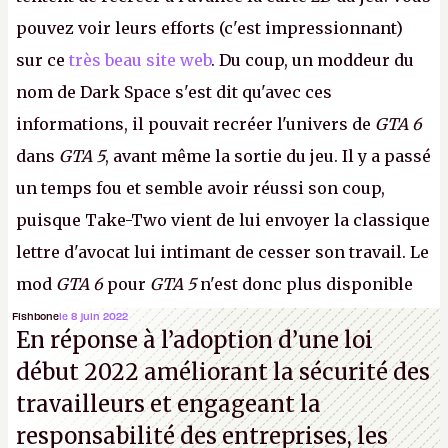
pouvez voir leurs efforts (c'est impressionnant)
sur ce
très beau site web
. Du coup, un moddeur du
nom de Dark Space s'est dit qu'avec ces
informations, il pouvait recréer l'univers de
GTA 6
dans
GTA 5
, avant même la sortie du jeu. Il y a passé
un temps fou et semble avoir réussi son coup,
puisque Take-Two vient de lui envoyer la classique
lettre d'avocat lui intimant de cesser son travail. Le
mod
GTA 6
pour
GTA 5
n'est donc plus disponible
au téléchargement. Vous pouvez encore en voir
Fishbone
le 8 juin 2022
En réponse à l’adoption d’une loi
quelques bribes sur
cette vidéo YouTube
.
A.
début 2022 améliorant la sécurité des
travailleurs et engageant la
responsabilité des entreprises, les