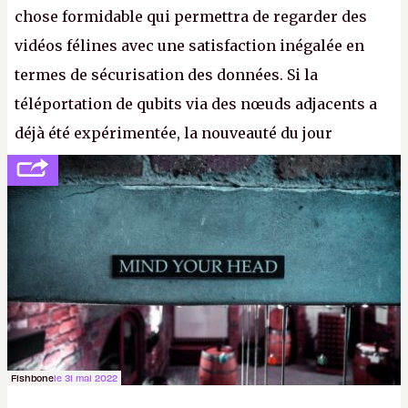
chose formidable qui permettra de regarder des
vidéos félines avec une satisfaction inégalée en
termes de sécurisation des données. Si la
téléportation de qubits via des nœuds adjacents a
déjà été expérimentée, la nouveauté du jour
concerne le recours à des nœuds distants, pour ne
pas dire un réseau quantique multimédia interactif
(avec l’option Péritel). (
http://cpc.cx/AH432N4
-
Crédit photo : QuTech / Nature)
Fishbone
le 31 mai 2022