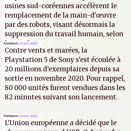
usines sud-coréennes accélèrent le
remplacement de la main-d’œuvre
par des robots, visant désormais la
suppression du travail humain, selon
les analystes.
Fishbone
le 8 juin 2022
Contre vents et marées, la
Playstation 5 de Sony s’est écoulée à
20 millions d’exemplaires depuis sa
sortie en novembre 2020. Pour rappel,
80 000 unités furent vendues dans les
82 minutes suivant son lancement.
Fishbone
le 8 juin 2022
L’Union européenne a décidé que le