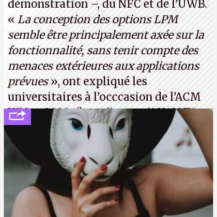
démonstration –, du NFC et de l’UWB.
«
La conception des options LPM
semble être principalement axée sur la
fonctionnalité, sans tenir compte des
menaces extérieures aux applications
prévues
», ont expliqué les
universitaires à l’occcasion de l’ACM
WiSec 2022. (
http://cpc.cx/AH432T1
(PDF) - Crédit photo : Pexels - Tyler
Lastovich)