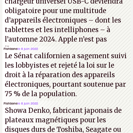
chargeur universel USB-C deviendra
obligatoire pour une multitude
d’appareils électroniques – dont les
tablettes et les intelliphones – à
l’automne 2024. Apple n’est pas
iJouasse.
Fishbone
le 8 juin 2022
Le Sénat californien a sagement suivi
les lobbyistes et rejeté la loi sur le
droit à la réparation des appareils
électroniques, pourtant soutenue par
75 % de la population.
Fishbone
le 8 juin 2022
Showa Denko, fabricant japonais de
plateaux magnétiques pour les
disques durs de Toshiba, Seagate ou