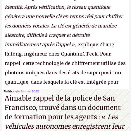
identité. Après vérification, le réseau quantique
générera une nouvelle clé en temps réel pour chiffrer
les données vocales. La clé est générée de manière
aléatoire, difficile à craquer et détruite
immédiatement après l’appel
», explique Zhang
Rutong, ingénieur chez QuantumCTeck. Pour
rappel, cette technologie de chiffrement utilise des
photons uniques dans des états de superposition
quantique, dans lesquels la clé est intégrée pour
garantir une sécurité inconditionnelle entre des
Fishbone
le 24 mai 2022
Aimable rappel de la police de San
parties distantes. Vous ne comprenez rien ? C’est
Francisco, trouvé dans un document
normal, ça fait toujours ça avec le quantique.
de formation pour les agents : «
Les
(Crédit photo : China Telecom)
véhicules autonomes enregistrent leur