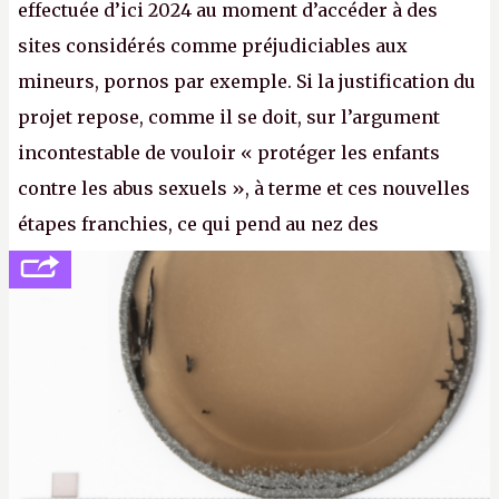
effectuée d’ici 2024 au moment d’accéder à des
sites considérés comme préjudiciables aux
mineurs, pornos par exemple. Si la justification du
projet repose, comme il se doit, sur l’argument
incontestable de vouloir « protéger les enfants
contre les abus sexuels », à terme et ces nouvelles
étapes franchies, ce qui pend au nez des
internautes est à n'en point douter la mise en place
de l’identification obligatoire pour se connecter au
Net. (
http://cpc.cx/AH432N1
- Crédit photo : Pexels -
lilartsy)