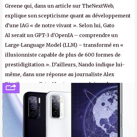
Greene qui, dans un article sur TheNextWeb,
explique son scepticisme quant au développement
d’une IAG « de notre vivant ». Selon lui, Gato
AI serait un GPT-3 d'OpenIA – comprendre un
Large-Language Model (LLM) – transformé en «
illusionniste capable de plus de 600 formes de
prestidigitation ». D’ailleurs, Nando indique lui-
même, dans une réponse au journaliste Alex
Dimikas, que Gato AI est « encore loin » de
prétendre réussir le célèbre test de Turing. (Crédit
photo : Pexels - Arthur Brognoli)