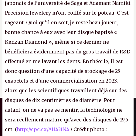
japonais de l’université de Saga et Adamant Namiki
Precision Jewelery m’ont coiffé sur le poteau. C’est
rageant. Quoi qu’il en soit, je reste beau joueur,
bonne chance à eux avec leur disque baptisé «
Kenzan Diamond », même si ce dernier ne
bénéficiera évidemment pas du gros travail de R&D
effectué en me lavant les dents. En théorie, il est
donc question d’une capacité de stockage de 25
exaoctets et d’une commercialisation en 2023,
alors que les scientifiques travaillent déjà sur des
disques de dix centimètres de diamètre. Pour
Il n'y a pas de
Canard PC
Cookie à se faire !
autant, on ne va pas se mentir, la technologie ne
Kiosque numérique
Ce site n'a recours à aucun tracker
sera réellement mature qu’avec des disques de 19,5
Boutique
externe, ne partage avec personne ses
cm. (
http://cpc.cx/AH431N4
/ Crédit photo :
statistiques de fréquentation et se limite