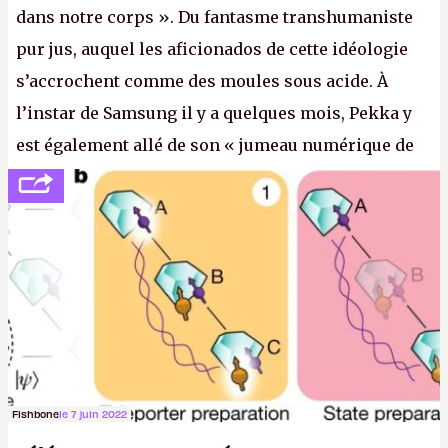
dans notre corps ». Du fantasme transhumaniste
pur jus, auquel les aficionados de cette idéologie
s’accrochent comme des moules sous acide. À
l’instar de Samsung il y a quelques mois, Pekka y
est également allé de son « jumeau numérique de
tout » et de l’importance des metasangsues, qu’il
considère comme «
la prochaine grande plateforme
informatique après le World Wide Web et le mobile
».
(Crédit photo : Pexels / Pixabay)
Fishbone
le 7 juin 2022