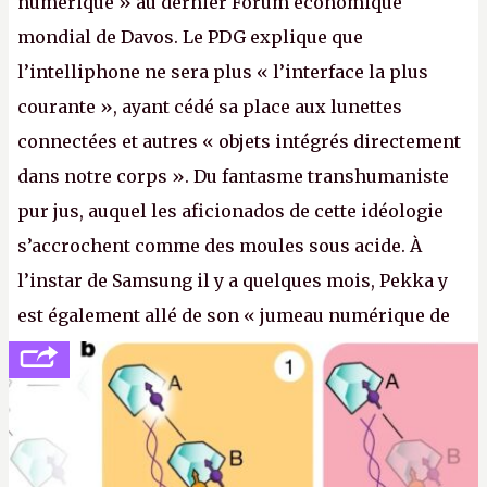
numérique » au dernier Forum économique
mondial de Davos. Le PDG explique que
l’intelliphone ne sera plus « l’interface la plus
courante », ayant cédé sa place aux lunettes
connectées et autres « objets intégrés directement
dans notre corps ». Du fantasme transhumaniste
pur jus, auquel les aficionados de cette idéologie
s’accrochent comme des moules sous acide. À
l’instar de Samsung il y a quelques mois, Pekka y
est également allé de son « jumeau numérique de
tout » et de l’importance des metasangsues, qu’il
considère comme «
la prochaine grande plateforme
informatique après le World Wide Web et le mobile
».
(Crédit photo : Pexels / Pixabay)