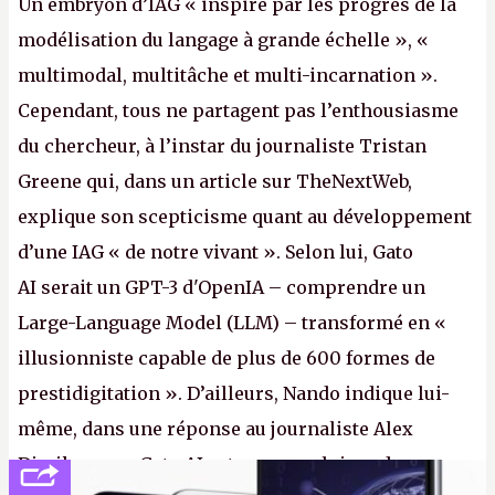
Un embryon d’IAG « inspiré par les progrès de la
modélisation du langage à grande échelle », «
multimodal, multitâche et multi-incarnation ».
Cependant, tous ne partagent pas l’enthousiasme
du chercheur, à l’instar du journaliste Tristan
Greene qui, dans un article sur TheNextWeb,
explique son scepticisme quant au développement
d’une IAG « de notre vivant ». Selon lui, Gato
AI serait un GPT-3 d'OpenIA – comprendre un
Large-Language Model (LLM) – transformé en «
illusionniste capable de plus de 600 formes de
prestidigitation ». D’ailleurs, Nando indique lui-
même, dans une réponse au journaliste Alex
Dimikas, que Gato AI est « encore loin » de