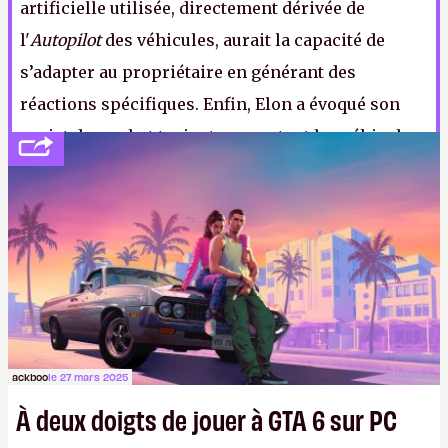
artificielle utilisée, directement dérivée de
l'
Autopilot
des véhicules, aurait la capacité de
s’adapter au propriétaire en générant des
réactions spécifiques. Enfin, Elon a évoqué son
projet de « robot taxi » transmutant les véhicules
désœuvrés en flotte de taxis à la demande, une
activité qu’il prévoit comme la plus rentable de
toutes pour Tesla. (Crédit photo : Tesla)
ackboo
le 27 mars 2025
À deux doigts de jouer à GTA 6 sur PC