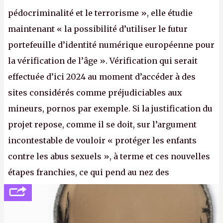
pédocriminalité et le terrorisme », elle étudie
maintenant « la possibilité d’utiliser le futur
portefeuille d’identité numérique européenne pour
la vérification de l’âge ». Vérification qui serait
effectuée d’ici 2024 au moment d’accéder à des
sites considérés comme préjudiciables aux
mineurs, pornos par exemple. Si la justification du
projet repose, comme il se doit, sur l’argument
incontestable de vouloir « protéger les enfants
contre les abus sexuels », à terme et ces nouvelles
étapes franchies, ce qui pend au nez des
internautes est à n'en point douter la mise en place
de l’identification obligatoire pour se connecter au
Net. (
http://cpc.cx/AH432N1
- Crédit photo : Pexels -