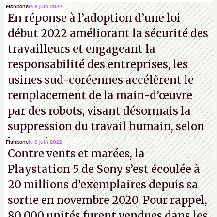
au téléchargement. Vous pouvez encore en voir
Fishbone
le 8 juin 2022
En réponse à l’adoption d’une loi
quelques bribes sur
cette vidéo YouTube
.
A.
début 2022 améliorant la sécurité des
travailleurs et engageant la
responsabilité des entreprises, les
usines sud-coréennes accélèrent le
remplacement de la main-d’œuvre
par des robots, visant désormais la
suppression du travail humain, selon
les analystes.
Fishbone
le 8 juin 2022
Contre vents et marées, la
Playstation 5 de Sony s’est écoulée à
20 millions d’exemplaires depuis sa
sortie en novembre 2020. Pour rappel,
80 000 unités furent vendues dans les