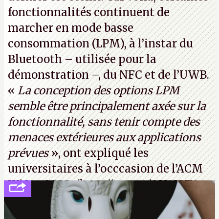
fonctionnalités continuent de
marcher en mode basse
consommation (LPM), à l’instar du
Bluetooth – utilisée pour la
démonstration –, du NFC et de l’UWB.
«
La conception des options LPM
semble être principalement axée sur la
fonctionnalité, sans tenir compte des
menaces extérieures aux applications
prévues
», ont expliqué les
universitaires à l’occcasion de l’ACM
WiSec 2022. (
http://cpc.cx/AH432T1
(PDF) - Crédit photo : Pexels - Tyler
Lastovich)