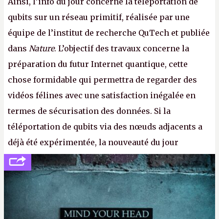
Ainsi, l’info du jour concerne la téléportation de
qubits sur un réseau primitif, réalisée par une
équipe de l’institut de recherche QuTech et publiée
dans
Nature
. L’objectif des travaux concerne la
préparation du futur Internet quantique, cette
chose formidable qui permettra de regarder des
vidéos félines avec une satisfaction inégalée en
termes de sécurisation des données. Si la
téléportation de qubits via des nœuds adjacents a
déjà été expérimentée, la nouveauté du jour
concerne le recours à des nœuds distants, pour ne
pas dire un réseau quantique multimédia interactif
(avec l’option Péritel). (
http://cpc.cx/AH432N4
-
Crédit photo : QuTech / Nature)