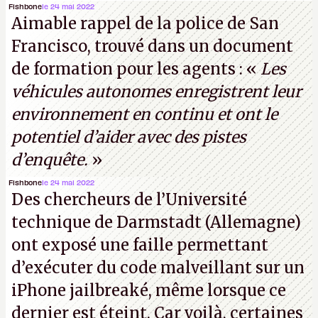
garantir une sécurité inconditionnelle entre des
Fishbone
le 24 mai 2022
Aimable rappel de la police de San
parties distantes. Vous ne comprenez rien ? C’est
Francisco, trouvé dans un document
normal, ça fait toujours ça avec le quantique.
de formation pour les agents : «
Les
(Crédit photo : China Telecom)
véhicules autonomes enregistrent leur
environnement en continu et ont le
potentiel d’aider avec des pistes
d’enquête.
»
Fishbone
le 24 mai 2022
Des chercheurs de l’Université
technique de Darmstadt (Allemagne)
ont exposé une faille permettant
d’exécuter du code malveillant sur un
iPhone jailbreaké, même lorsque ce
dernier est éteint. Car voilà, certaines