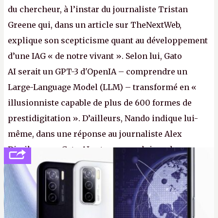
du chercheur, à l’instar du journaliste Tristan
Greene qui, dans un article sur TheNextWeb,
explique son scepticisme quant au développement
d’une IAG « de notre vivant ». Selon lui, Gato
AI serait un GPT-3 d'OpenIA – comprendre un
Large-Language Model (LLM) – transformé en «
illusionniste capable de plus de 600 formes de
prestidigitation ». D’ailleurs, Nando indique lui-
même, dans une réponse au journaliste Alex
Dimikas, que Gato AI est « encore loin » de
prétendre réussir le célèbre test de Turing. (Crédit
photo : Pexels - Arthur Brognoli)