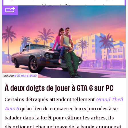
vous avez pensé à Google ? Je serais vous, je
passerais un coup de fil à Pichai.
ackboo
le 27 mars 2025
À deux doigts de jouer à GTA 6 sur PC
Certains détraqués attendent tellement
Grand Theft
Auto 6
qu'au lieu de consacrer leurs journées à se
balader dans la forêt pour câliner les arbres, ils
décortiquent chaque image de la bande-annonce et