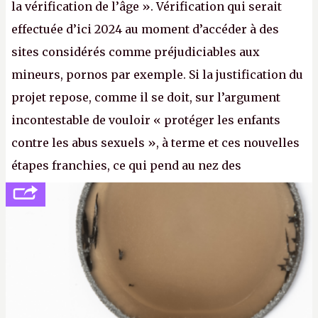
la vérification de l’âge ». Vérification qui serait
effectuée d’ici 2024 au moment d’accéder à des
sites considérés comme préjudiciables aux
mineurs, pornos par exemple. Si la justification du
projet repose, comme il se doit, sur l’argument
incontestable de vouloir « protéger les enfants
contre les abus sexuels », à terme et ces nouvelles
étapes franchies, ce qui pend au nez des
internautes est à n'en point douter la mise en place
de l’identification obligatoire pour se connecter au
Net. (
http://cpc.cx/AH432N1
- Crédit photo : Pexels -
lilartsy)