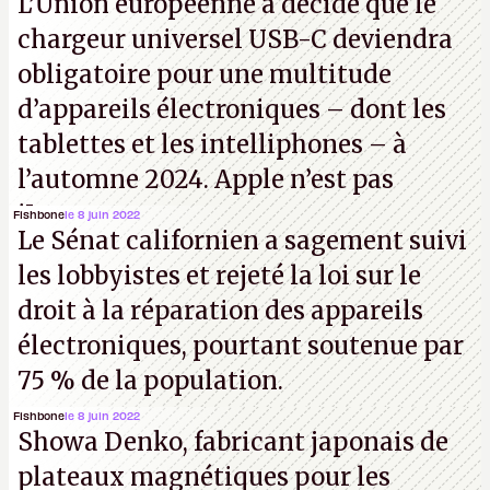
L’Union européenne a décidé que le
chargeur universel USB-C deviendra
obligatoire pour une multitude
d’appareils électroniques – dont les
tablettes et les intelliphones – à
l’automne 2024. Apple n’est pas
iJouasse.
Fishbone
le 8 juin 2022
Le Sénat californien a sagement suivi
les lobbyistes et rejeté la loi sur le
droit à la réparation des appareils
électroniques, pourtant soutenue par
75 % de la population.
Fishbone
le 8 juin 2022
Showa Denko, fabricant japonais de
plateaux magnétiques pour les