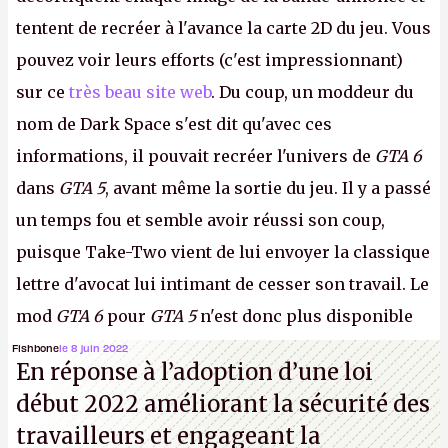
tentent de recréer à l'avance la carte 2D du jeu. Vous
pouvez voir leurs efforts (c'est impressionnant)
sur ce
très beau site web
. Du coup, un moddeur du
nom de Dark Space s'est dit qu'avec ces
informations, il pouvait recréer l'univers de
GTA 6
dans
GTA 5
, avant même la sortie du jeu. Il y a passé
un temps fou et semble avoir réussi son coup,
puisque Take-Two vient de lui envoyer la classique
lettre d'avocat lui intimant de cesser son travail. Le
mod
GTA 6
pour
GTA 5
n'est donc plus disponible
au téléchargement. Vous pouvez encore en voir
Fishbone
le 8 juin 2022
En réponse à l’adoption d’une loi
quelques bribes sur
cette vidéo YouTube
.
A.
début 2022 améliorant la sécurité des
travailleurs et engageant la