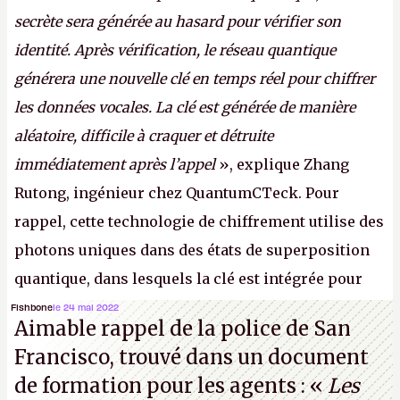
secrète sera générée au hasard pour vérifier son
identité. Après vérification, le réseau quantique
générera une nouvelle clé en temps réel pour chiffrer
les données vocales. La clé est générée de manière
aléatoire, difficile à craquer et détruite
immédiatement après l’appel
», explique Zhang
Rutong, ingénieur chez QuantumCTeck. Pour
rappel, cette technologie de chiffrement utilise des
photons uniques dans des états de superposition
quantique, dans lesquels la clé est intégrée pour
garantir une sécurité inconditionnelle entre des
Fishbone
le 24 mai 2022
Aimable rappel de la police de San
parties distantes. Vous ne comprenez rien ? C’est
Francisco, trouvé dans un document
normal, ça fait toujours ça avec le quantique.
de formation pour les agents : «
Les
(Crédit photo : China Telecom)