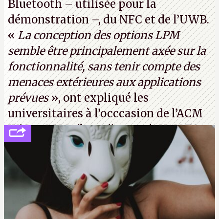
Bluetooth – utilisée pour la
démonstration –, du NFC et de l’UWB.
«
La conception des options LPM
semble être principalement axée sur la
fonctionnalité, sans tenir compte des
menaces extérieures aux applications
prévues
», ont expliqué les
universitaires à l’occcasion de l’ACM
WiSec 2022. (
http://cpc.cx/AH432T1
(PDF) - Crédit photo : Pexels - Tyler
Lastovich)