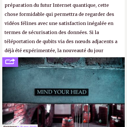
préparation du futur Internet quantique, cette
chose formidable qui permettra de regarder des
vidéos félines avec une satisfaction inégalée en
termes de sécurisation des données. Si la
téléportation de qubits via des nœuds adjacents a
déjà été expérimentée, la nouveauté du jour
concerne le recours à des nœuds distants, pour ne
pas dire un réseau quantique multimédia interactif
(avec l’option Péritel). (
http://cpc.cx/AH432N4
-
Crédit photo : QuTech / Nature)
Fishbone
le 31 mai 2022