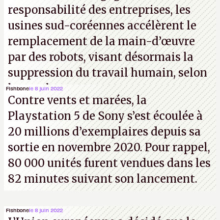
responsabilité des entreprises, les
usines sud-coréennes accélèrent le
remplacement de la main-d’œuvre
par des robots, visant désormais la
suppression du travail humain, selon
les analystes.
Fishbone
le 8 juin 2022
Contre vents et marées, la
Playstation 5 de Sony s’est écoulée à
20 millions d’exemplaires depuis sa
sortie en novembre 2020. Pour rappel,
80 000 unités furent vendues dans les
82 minutes suivant son lancement.
Fishbone
le 8 juin 2022