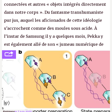
connectées et autres « objets intégrés directement
dans notre corps ». Du fantasme transhumaniste
pur jus, auquel les aficionados de cette idéologie
s’accrochent comme des moules sous acide. À
l’instar de Samsung il y a quelques mois, Pekka y
est également allé de son « jumeau numérique de
tout » et de l’importance des metasangsues, qu’il
considère comme «
la prochaine grande plateforme
informatique après le World Wide Web et le mobile
».
(Crédit photo : Pexels / Pixabay)
Fishbone
le 7 juin 2022