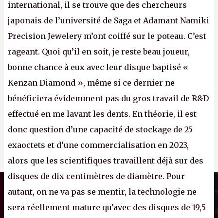
international, il se trouve que des chercheurs
japonais de l’université de Saga et Adamant Namiki
Precision Jewelery m’ont coiffé sur le poteau. C’est
rageant. Quoi qu’il en soit, je reste beau joueur,
bonne chance à eux avec leur disque baptisé «
Kenzan Diamond », même si ce dernier ne
bénéficiera évidemment pas du gros travail de R&D
effectué en me lavant les dents. En théorie, il est
donc question d’une capacité de stockage de 25
exaoctets et d’une commercialisation en 2023,
alors que les scientifiques travaillent déjà sur des
disques de dix centimètres de diamètre. Pour
Il n'y a pas de
Canard PC
Cookie à se faire !
autant, on ne va pas se mentir, la technologie ne
Kiosque numérique
Ce site n'a recours à aucun tracker
sera réellement mature qu’avec des disques de 19,5
Boutique
externe, ne partage avec personne ses