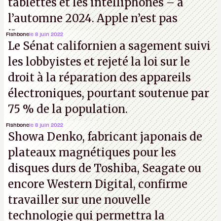
tablettes et les intelliphones – à
l’automne 2024. Apple n’est pas
iJouasse.
Fishbone
le 8 juin 2022
Le Sénat californien a sagement suivi
les lobbyistes et rejeté la loi sur le
droit à la réparation des appareils
électroniques, pourtant soutenue par
75 % de la population.
Fishbone
le 8 juin 2022
Showa Denko, fabricant japonais de
plateaux magnétiques pour les
disques durs de Toshiba, Seagate ou
encore Western Digital, confirme
travailler sur une nouvelle
technologie qui permettra la