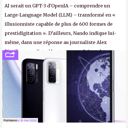
AI serait un GPT-3 d'OpenIA – comprendre un
Large-Language Model (LLM) – transformé en «
illusionniste capable de plus de 600 formes de
prestidigitation ». D’ailleurs, Nando indique lui-
même, dans une réponse au journaliste Alex
Dimikas, que Gato AI est « encore loin » de
prétendre réussir le célèbre test de Turing. (Crédit
photo : Pexels - Arthur Brognoli)
Fishbone
le 31 mai 2022