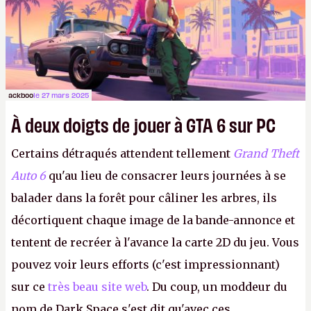
ackboo
le 27 mars 2025
À deux doigts de jouer à GTA 6 sur PC
Certains détraqués attendent tellement
Grand Theft
Auto 6
qu'au lieu de consacrer leurs journées à se
balader dans la forêt pour câliner les arbres, ils
décortiquent chaque image de la bande-annonce et
tentent de recréer à l'avance la carte 2D du jeu. Vous
pouvez voir leurs efforts (c'est impressionnant)
sur ce
très beau site web
. Du coup, un moddeur du
nom de Dark Space s'est dit qu'avec ces