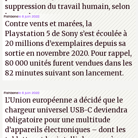
suppression du travail humain, selon
les analystes.
Fishbone
le 8 juin 2022
Contre vents et marées, la
Playstation 5 de Sony s’est écoulée à
20 millions d’exemplaires depuis sa
sortie en novembre 2020. Pour rappel,
80 000 unités furent vendues dans les
82 minutes suivant son lancement.
Fishbone
le 8 juin 2022
L’Union européenne a décidé que le
chargeur universel USB-C deviendra
obligatoire pour une multitude
d’appareils électroniques – dont les