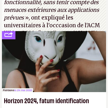
fonctionnalité, sans tenir compte des
menaces extérieures aux applications
prévues
», ont expliqué les
universitaires à l’occcasion de l’ACM
WiSec 2022. (
http://cpc.cx/AH432T1
(PDF) - Crédit photo : Pexels - Tyler
Lastovich)
Fishbone
le 24 mai 2022
Horizon 2024, fatum identification