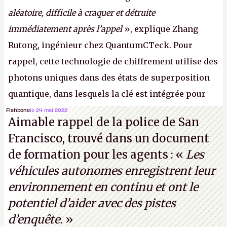
aléatoire, difficile à craquer et détruite
immédiatement après l’appel
», explique Zhang
Rutong, ingénieur chez QuantumCTeck. Pour
rappel, cette technologie de chiffrement utilise des
photons uniques dans des états de superposition
quantique, dans lesquels la clé est intégrée pour
garantir une sécurité inconditionnelle entre des
Fishbone
le 24 mai 2022
Aimable rappel de la police de San
parties distantes. Vous ne comprenez rien ? C’est
Francisco, trouvé dans un document
normal, ça fait toujours ça avec le quantique.
de formation pour les agents : «
Les
(Crédit photo : China Telecom)
véhicules autonomes enregistrent leur
environnement en continu et ont le
potentiel d’aider avec des pistes
d’enquête.
»