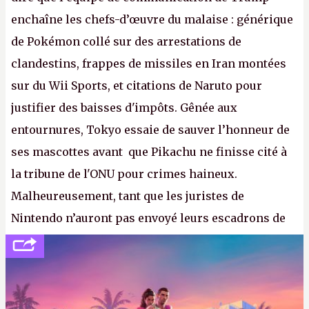
enchaîne les chefs-d’œuvre du malaise : générique
de Pokémon collé sur des arrestations de
clandestins, frappes de missiles en Iran montées
sur du Wii Sports, et citations de Naruto pour
justifier des baisses d'impôts. Gênée aux
entournures, Tokyo essaie de sauver l’honneur de
ses mascottes avant que Pikachu ne finisse cité à
la tribune de l'ONU pour crimes haineux.
Malheureusement, tant que les juristes de
Nintendo n’auront pas envoyé leurs escadrons de
la mort judiciaires pour distribuer du copyright
strike à tour de bras, l'Oncle Sam continuera
d'étaler sa confiture intellectuelle sur vos
souvenirs d'enfance.
P.