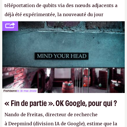
téléportation de qubits via des nœuds adjacents a
déjà été expérimentée, la nouveauté du jour
concerne le recours à des nœuds distants, pour ne
pas dire un réseau quantique multimédia interactif
(avec l’option Péritel). (
http://cpc.cx/AH432N4
-
Crédit photo : QuTech / Nature)
Fishbone
le 31 mai 2022
« Fin de partie ». OK Google, pour qui ?
Nando de Freitas, directeur de recherche
à Deepmind (division IA de Google), estime que la