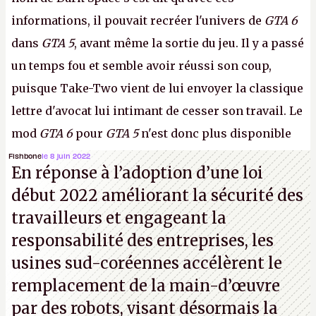
informations, il pouvait recréer l'univers de
GTA 6
dans
GTA 5
, avant même la sortie du jeu. Il y a passé
un temps fou et semble avoir réussi son coup,
puisque Take-Two vient de lui envoyer la classique
lettre d'avocat lui intimant de cesser son travail. Le
mod
GTA 6
pour
GTA 5
n'est donc plus disponible
au téléchargement. Vous pouvez encore en voir
Fishbone
le 8 juin 2022
En réponse à l’adoption d’une loi
quelques bribes sur
cette vidéo YouTube
.
A.
début 2022 améliorant la sécurité des
travailleurs et engageant la
responsabilité des entreprises, les
usines sud-coréennes accélèrent le
remplacement de la main-d’œuvre
par des robots, visant désormais la