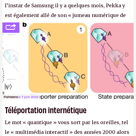
l’instar de Samsung il y a quelques mois, Pekka y
est également allé de son « jumeau numérique de
tout » et de l’importance des metasangsues, qu’il
considère comme «
la prochaine grande plateforme
informatique après le World Wide Web et le mobile
».
(Crédit photo : Pexels / Pixabay)
Fishbone
le 7 juin 2022
Téléportation internétique
Le mot « quantique » vous sort par les oreilles, tel
le « multimédia interactif » des années 2000 alors