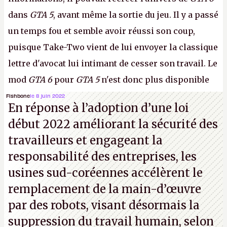
dans
GTA 5
, avant même la sortie du jeu. Il y a passé
un temps fou et semble avoir réussi son coup,
puisque Take-Two vient de lui envoyer la classique
lettre d'avocat lui intimant de cesser son travail. Le
mod
GTA 6
pour
GTA 5
n'est donc plus disponible
au téléchargement. Vous pouvez encore en voir
Fishbone
le 8 juin 2022
En réponse à l’adoption d’une loi
quelques bribes sur
cette vidéo YouTube
.
A.
début 2022 améliorant la sécurité des
travailleurs et engageant la
responsabilité des entreprises, les
usines sud-coréennes accélèrent le
remplacement de la main-d’œuvre
par des robots, visant désormais la
suppression du travail humain, selon