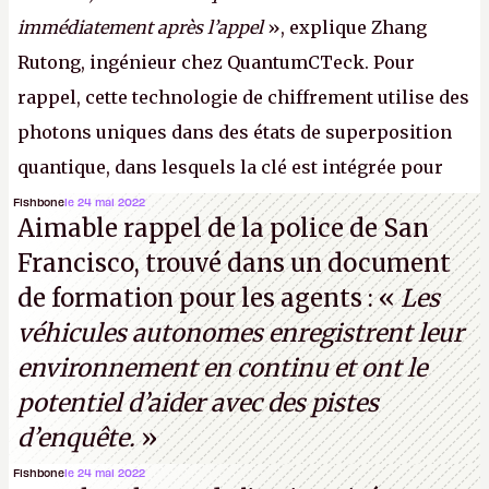
immédiatement après l’appel
», explique Zhang
Rutong, ingénieur chez QuantumCTeck. Pour
rappel, cette technologie de chiffrement utilise des
photons uniques dans des états de superposition
quantique, dans lesquels la clé est intégrée pour
garantir une sécurité inconditionnelle entre des
Fishbone
le 24 mai 2022
Aimable rappel de la police de San
parties distantes. Vous ne comprenez rien ? C’est
Francisco, trouvé dans un document
normal, ça fait toujours ça avec le quantique.
de formation pour les agents : «
Les
(Crédit photo : China Telecom)
véhicules autonomes enregistrent leur
environnement en continu et ont le
potentiel d’aider avec des pistes
d’enquête.
»
Fishbone
le 24 mai 2022