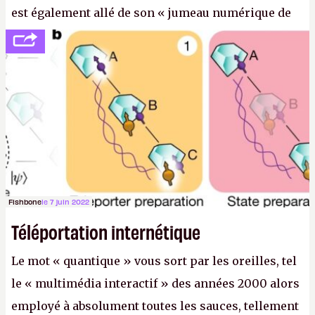
est également allé de son « jumeau numérique de
tout » et de l’importance des metasangsues, qu’il
considère comme «
la prochaine grande plateforme
informatique après le World Wide Web et le mobile
».
(Crédit photo : Pexels / Pixabay)
Fishbone
le 7 juin 2022
Téléportation internétique
Le mot « quantique » vous sort par les oreilles, tel
le « multimédia interactif » des années 2000 alors
employé à absolument toutes les sauces, tellement