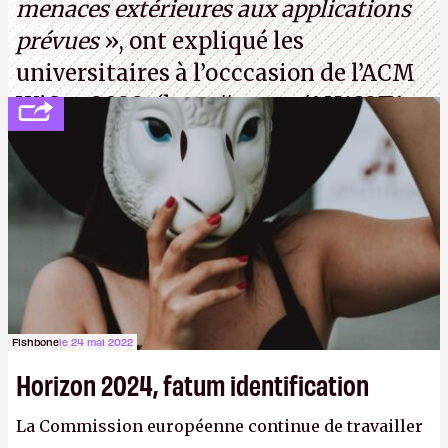
menaces extérieures aux applications
prévues
», ont expliqué les
universitaires à l’occcasion de l’ACM
WiSec 2022. (
http://cpc.cx/AH432T1
(PDF) - Crédit photo : Pexels - Tyler
Lastovich)
Fishbone
le 24 mai 2022
Horizon 2024, fatum identification
La Commission européenne continue de travailler