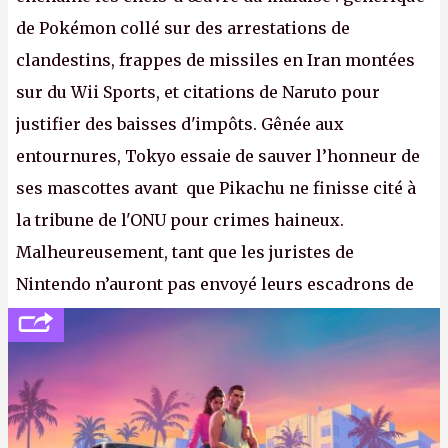
de Pokémon collé sur des arrestations de
clandestins, frappes de missiles en Iran montées
sur du Wii Sports, et citations de Naruto pour
justifier des baisses d'impôts. Gênée aux
entournures, Tokyo essaie de sauver l’honneur de
ses mascottes avant que Pikachu ne finisse cité à
la tribune de l'ONU pour crimes haineux.
Malheureusement, tant que les juristes de
Nintendo n’auront pas envoyé leurs escadrons de
la mort judiciaires pour distribuer du copyright
strike à tour de bras, l'Oncle Sam continuera
d'étaler sa confiture intellectuelle sur vos
souvenirs d'enfance.
P.