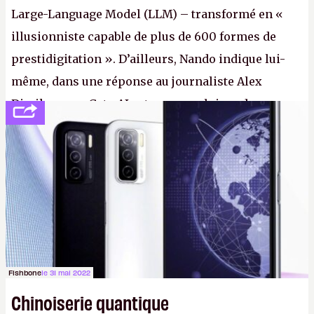
Large-Language Model (LLM) – transformé en «
illusionniste capable de plus de 600 formes de
prestidigitation ». D’ailleurs, Nando indique lui-
même, dans une réponse au journaliste Alex
Dimikas, que Gato AI est « encore loin » de
prétendre réussir le célèbre test de Turing. (Crédit
photo : Pexels - Arthur Brognoli)
Fishbone
le 31 mai 2022
Chinoiserie quantique