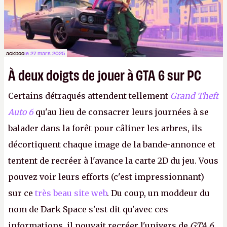
ackboo
le 27 mars 2025
À deux doigts de jouer à GTA 6 sur PC
Certains détraqués attendent tellement
Grand Theft
Auto 6
qu'au lieu de consacrer leurs journées à se
balader dans la forêt pour câliner les arbres, ils
décortiquent chaque image de la bande-annonce et
tentent de recréer à l'avance la carte 2D du jeu. Vous
pouvez voir leurs efforts (c'est impressionnant)
sur ce
très beau site web
. Du coup, un moddeur du
nom de Dark Space s'est dit qu'avec ces
informations, il pouvait recréer l'univers de
GTA 6