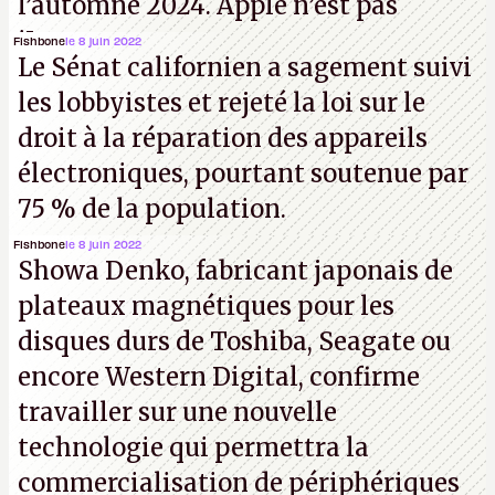
l’automne 2024. Apple n’est pas
iJouasse.
Fishbone
le 8 juin 2022
Le Sénat californien a sagement suivi
les lobbyistes et rejeté la loi sur le
droit à la réparation des appareils
électroniques, pourtant soutenue par
75 % de la population.
Fishbone
le 8 juin 2022
Showa Denko, fabricant japonais de
plateaux magnétiques pour les
disques durs de Toshiba, Seagate ou
encore Western Digital, confirme
travailler sur une nouvelle
technologie qui permettra la
commercialisation de périphériques