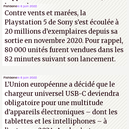
les analystes.
Fishbone
le 8 juin 2022
Contre vents et marées, la
Playstation 5 de Sony s’est écoulée à
20 millions d’exemplaires depuis sa
sortie en novembre 2020. Pour rappel,
80 000 unités furent vendues dans les
82 minutes suivant son lancement.
Fishbone
le 8 juin 2022
L’Union européenne a décidé que le
chargeur universel USB-C deviendra
obligatoire pour une multitude
d’appareils électroniques – dont les
tablettes et les intelliphones – à