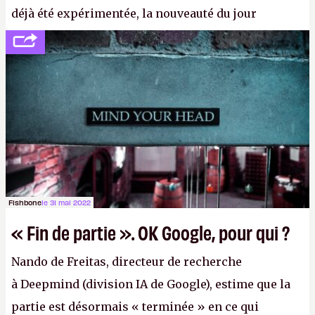
déjà été expérimentée, la nouveauté du jour
concerne le recours à des nœuds distants, pour ne
pas dire un réseau quantique multimédia interactif
(avec l’option Péritel). (
http://cpc.cx/AH432N4
-
Crédit photo : QuTech / Nature)
Fishbone
le 31 mai 2022
« Fin de partie ». OK Google, pour qui ?
Nando de Freitas, directeur de recherche
à Deepmind (division IA de Google), estime que la
partie est désormais « terminée » en ce qui