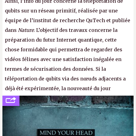
Ainsi, l’info du jour concerne la téléportation de
qubits sur un réseau primitif, réalisée par une
équipe de l’institut de recherche QuTech et publiée
dans
Nature
. L’objectif des travaux concerne la
préparation du futur Internet quantique, cette
chose formidable qui permettra de regarder des
vidéos félines avec une satisfaction inégalée en
termes de sécurisation des données. Si la
téléportation de qubits via des nœuds adjacents a
déjà été expérimentée, la nouveauté du jour
concerne le recours à des nœuds distants, pour ne
pas dire un réseau quantique multimédia interactif
(avec l’option Péritel). (
http://cpc.cx/AH432N4
-
Crédit photo : QuTech / Nature)