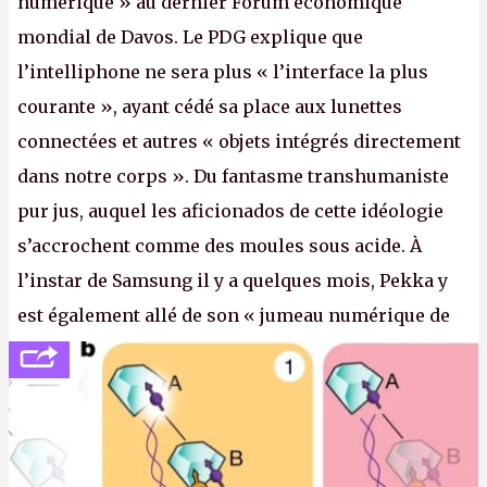
numérique » au dernier Forum économique
mondial de Davos. Le PDG explique que
l’intelliphone ne sera plus « l’interface la plus
courante », ayant cédé sa place aux lunettes
connectées et autres « objets intégrés directement
dans notre corps ». Du fantasme transhumaniste
pur jus, auquel les aficionados de cette idéologie
s’accrochent comme des moules sous acide. À
l’instar de Samsung il y a quelques mois, Pekka y
est également allé de son « jumeau numérique de
tout » et de l’importance des metasangsues, qu’il
considère comme «
la prochaine grande plateforme
informatique après le World Wide Web et le mobile
».
(Crédit photo : Pexels / Pixabay)