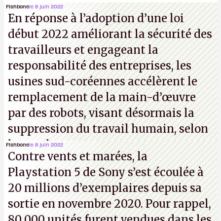
au téléchargement. Vous pouvez encore en voir
Fishbone
le 8 juin 2022
En réponse à l’adoption d’une loi
quelques bribes sur
cette vidéo YouTube
.
A.
début 2022 améliorant la sécurité des
travailleurs et engageant la
responsabilité des entreprises, les
usines sud-coréennes accélèrent le
remplacement de la main-d’œuvre
par des robots, visant désormais la
suppression du travail humain, selon
les analystes.
Fishbone
le 8 juin 2022
Contre vents et marées, la
Playstation 5 de Sony s’est écoulée à
20 millions d’exemplaires depuis sa
sortie en novembre 2020. Pour rappel,
80 000 unités furent vendues dans les