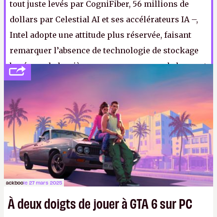
tout juste levés par CogniFiber, 56 millions de
dollars par Celestial AI et ses accélérateurs IA –,
Intel adopte une attitude plus réservée, faisant
remarquer l’absence de technologie de stockage
basée sur la lumière pour accompagner le bazar et
une longueur d’onde supérieure à celle d’un
transistor. (Crédit photo : Pexels - Tairon
Fernandez)
ackboo
le 27 mars 2025
À deux doigts de jouer à GTA 6 sur PC