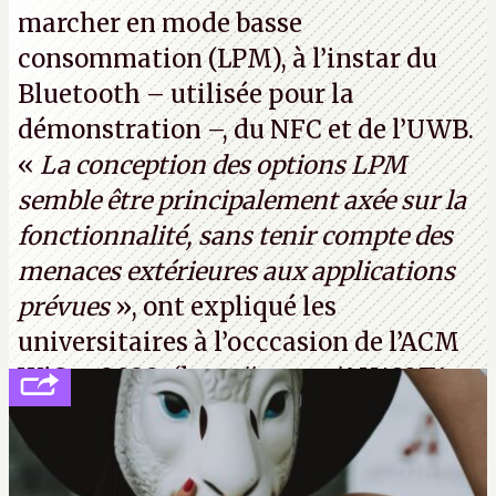
marcher en mode basse
consommation (LPM), à l’instar du
Bluetooth – utilisée pour la
démonstration –, du NFC et de l’UWB.
«
La conception des options LPM
semble être principalement axée sur la
fonctionnalité, sans tenir compte des
menaces extérieures aux applications
prévues
», ont expliqué les
universitaires à l’occcasion de l’ACM
WiSec 2022. (
http://cpc.cx/AH432T1
(PDF) - Crédit photo : Pexels - Tyler
Lastovich)