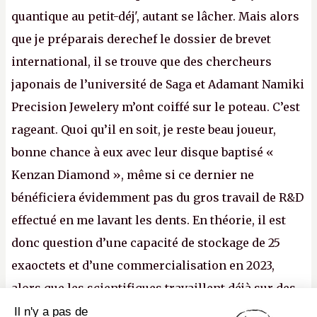
quantique au petit-déj', autant se lâcher. Mais alors
que je préparais derechef le dossier de brevet
international, il se trouve que des chercheurs
japonais de l’université de Saga et Adamant Namiki
Precision Jewelery m’ont coiffé sur le poteau. C’est
rageant. Quoi qu’il en soit, je reste beau joueur,
bonne chance à eux avec leur disque baptisé «
Kenzan Diamond », même si ce dernier ne
bénéficiera évidemment pas du gros travail de R&D
effectué en me lavant les dents. En théorie, il est
donc question d’une capacité de stockage de 25
exaoctets et d’une commercialisation en 2023,
alors que les scientifiques travaillent déjà sur des
disques de dix centimètres de diamètre. Pour
Il n'y a pas de