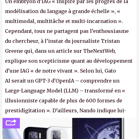
Un embryon d’IAG « inspiré par les progrès de la
modélisation du langage à grande échelle », «
multimodal, multitâche et multi-incarnation ».
Cependant, tous ne partagent pas l’enthousiasme
du chercheur, à l’instar du journaliste Tristan
Greene qui, dans un article sur TheNextWeb,
explique son scepticisme quant au développement
d’une IAG « de notre vivant ». Selon lui, Gato
AI serait un GPT-3 d'OpenIA – comprendre un
Large-Language Model (LLM) – transformé en «
illusionniste capable de plus de 600 formes de
prestidigitation ». D’ailleurs, Nando indique lui-
même, dans une réponse au journaliste Alex
Dimikas, que Gato AI est « encore loin » de