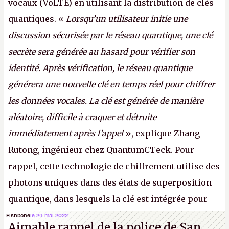
vocaux (VoLTE) en utilisant la distribution de clés
quantiques. «
Lorsqu’un utilisateur initie une
discussion sécurisée par le réseau quantique, une clé
secrète sera générée au hasard pour vérifier son
identité. Après vérification, le réseau quantique
générera une nouvelle clé en temps réel pour chiffrer
les données vocales. La clé est générée de manière
aléatoire, difficile à craquer et détruite
immédiatement après l’appel
», explique Zhang
Rutong, ingénieur chez QuantumCTeck. Pour
rappel, cette technologie de chiffrement utilise des
photons uniques dans des états de superposition
quantique, dans lesquels la clé est intégrée pour
garantir une sécurité inconditionnelle entre des
Fishbone
le 24 mai 2022
Aimable rappel de la police de San