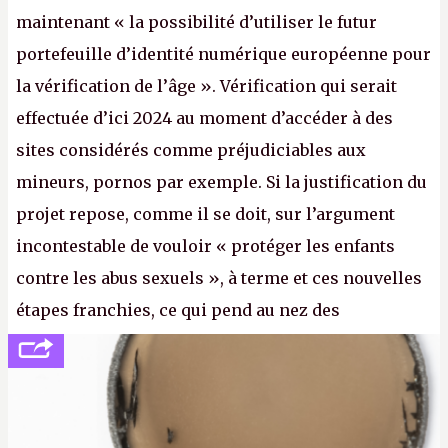
maintenant « la possibilité d’utiliser le futur
portefeuille d’identité numérique européenne pour
la vérification de l’âge ». Vérification qui serait
effectuée d’ici 2024 au moment d’accéder à des
sites considérés comme préjudiciables aux
mineurs, pornos par exemple. Si la justification du
projet repose, comme il se doit, sur l’argument
incontestable de vouloir « protéger les enfants
contre les abus sexuels », à terme et ces nouvelles
étapes franchies, ce qui pend au nez des
internautes est à n'en point douter la mise en place
de l’identification obligatoire pour se connecter au
Net. (
http://cpc.cx/AH432N1
- Crédit photo : Pexels -
lilartsy)