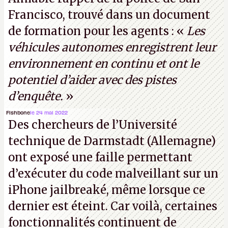
parties distantes. Vous ne comprenez rien ? C’est
Francisco, trouvé dans un document
normal, ça fait toujours ça avec le quantique.
de formation pour les agents : «
Les
(Crédit photo : China Telecom)
véhicules autonomes enregistrent leur
environnement en continu et ont le
potentiel d’aider avec des pistes
d’enquête.
»
Fishbone
le 24 mai 2022
Des chercheurs de l’Université
technique de Darmstadt (Allemagne)
ont exposé une faille permettant
d’exécuter du code malveillant sur un
iPhone jailbreaké, même lorsque ce
dernier est éteint. Car voilà, certaines
fonctionnalités continuent de