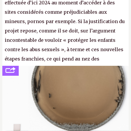
effectuée d’ici 2024 au moment d’accéder à des
sites considérés comme préjudiciables aux
mineurs, pornos par exemple. Si la justification du
projet repose, comme il se doit, sur l’argument
incontestable de vouloir « protéger les enfants
contre les abus sexuels », à terme et ces nouvelles
étapes franchies, ce qui pend au nez des
internautes est à n'en point douter la mise en place
de l’identification obligatoire pour se connecter au
Net. (
http://cpc.cx/AH432N1
- Crédit photo : Pexels -
lilartsy)