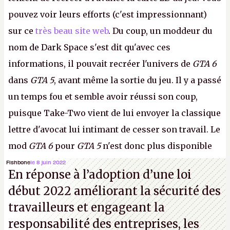
pouvez voir leurs efforts (c'est impressionnant)
sur ce
très beau site web
. Du coup, un moddeur du
nom de Dark Space s'est dit qu'avec ces
informations, il pouvait recréer l'univers de
GTA 6
dans
GTA 5
, avant même la sortie du jeu. Il y a passé
un temps fou et semble avoir réussi son coup,
puisque Take-Two vient de lui envoyer la classique
lettre d'avocat lui intimant de cesser son travail. Le
mod
GTA 6
pour
GTA 5
n'est donc plus disponible
au téléchargement. Vous pouvez encore en voir
Fishbone
le 8 juin 2022
En réponse à l’adoption d’une loi
quelques bribes sur
cette vidéo YouTube
.
A.
début 2022 améliorant la sécurité des
travailleurs et engageant la
responsabilité des entreprises, les