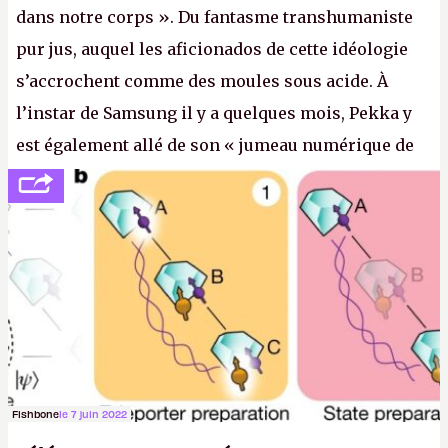
dans notre corps ». Du fantasme transhumaniste
pur jus, auquel les aficionados de cette idéologie
s’accrochent comme des moules sous acide. À
l’instar de Samsung il y a quelques mois, Pekka y
est également allé de son « jumeau numérique de
tout » et de l’importance des metasangsues, qu’il
considère comme «
la prochaine grande plateforme
informatique après le World Wide Web et le mobile
».
(Crédit photo : Pexels / Pixabay)
Fishbone
le 7 juin 2022