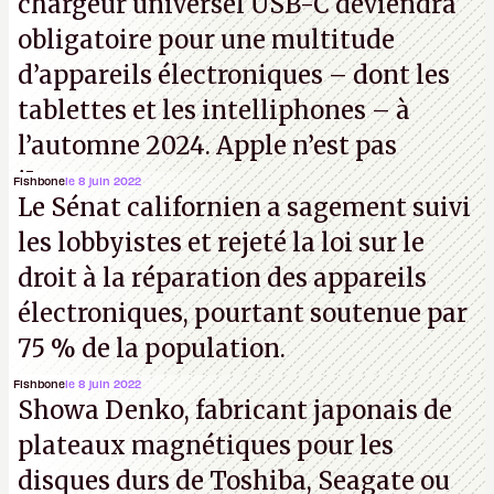
chargeur universel USB-C deviendra
obligatoire pour une multitude
d’appareils électroniques – dont les
tablettes et les intelliphones – à
l’automne 2024. Apple n’est pas
iJouasse.
Fishbone
le 8 juin 2022
Le Sénat californien a sagement suivi
les lobbyistes et rejeté la loi sur le
droit à la réparation des appareils
électroniques, pourtant soutenue par
75 % de la population.
Fishbone
le 8 juin 2022
Showa Denko, fabricant japonais de
plateaux magnétiques pour les
disques durs de Toshiba, Seagate ou