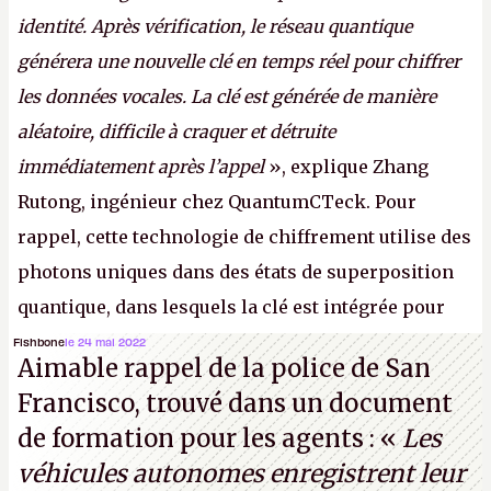
identité. Après vérification, le réseau quantique
générera une nouvelle clé en temps réel pour chiffrer
les données vocales. La clé est générée de manière
aléatoire, difficile à craquer et détruite
immédiatement après l’appel
», explique Zhang
Rutong, ingénieur chez QuantumCTeck. Pour
rappel, cette technologie de chiffrement utilise des
photons uniques dans des états de superposition
quantique, dans lesquels la clé est intégrée pour
garantir une sécurité inconditionnelle entre des
Fishbone
le 24 mai 2022
Aimable rappel de la police de San
parties distantes. Vous ne comprenez rien ? C’est
Francisco, trouvé dans un document
normal, ça fait toujours ça avec le quantique.
de formation pour les agents : «
Les
(Crédit photo : China Telecom)
véhicules autonomes enregistrent leur