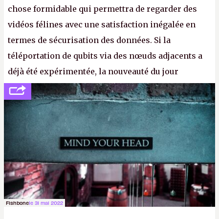
chose formidable qui permettra de regarder des
vidéos félines avec une satisfaction inégalée en
termes de sécurisation des données. Si la
téléportation de qubits via des nœuds adjacents a
déjà été expérimentée, la nouveauté du jour
concerne le recours à des nœuds distants, pour ne
pas dire un réseau quantique multimédia interactif
(avec l’option Péritel). (
http://cpc.cx/AH432N4
-
Crédit photo : QuTech / Nature)
Fishbone
le 31 mai 2022