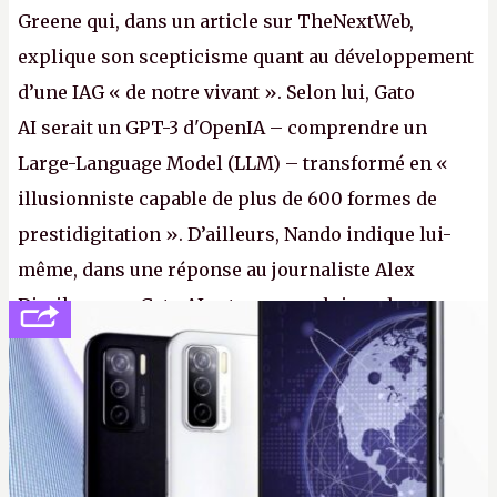
Greene qui, dans un article sur TheNextWeb,
explique son scepticisme quant au développement
d’une IAG « de notre vivant ». Selon lui, Gato
AI serait un GPT-3 d'OpenIA – comprendre un
Large-Language Model (LLM) – transformé en «
illusionniste capable de plus de 600 formes de
prestidigitation ». D’ailleurs, Nando indique lui-
même, dans une réponse au journaliste Alex
Dimikas, que Gato AI est « encore loin » de
prétendre réussir le célèbre test de Turing. (Crédit
photo : Pexels - Arthur Brognoli)