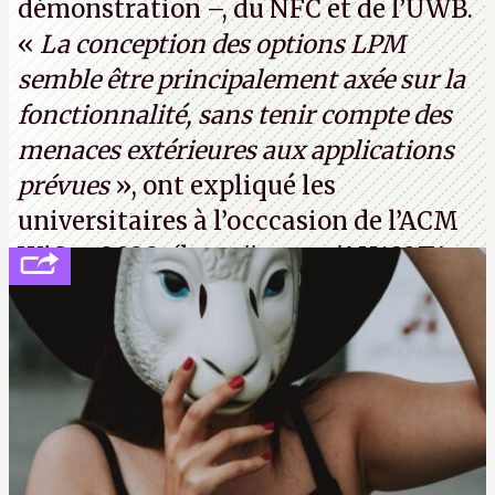
démonstration –, du NFC et de l’UWB.
«
La conception des options LPM
semble être principalement axée sur la
fonctionnalité, sans tenir compte des
menaces extérieures aux applications
prévues
», ont expliqué les
universitaires à l’occcasion de l’ACM
WiSec 2022. (
http://cpc.cx/AH432T1
(PDF) - Crédit photo : Pexels - Tyler
Lastovich)