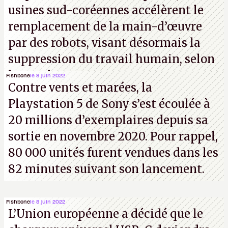
usines sud-coréennes accélèrent le
remplacement de la main-d’œuvre
par des robots, visant désormais la
suppression du travail humain, selon
les analystes.
Fishbone
le 8 juin 2022
Contre vents et marées, la
Playstation 5 de Sony s’est écoulée à
20 millions d’exemplaires depuis sa
sortie en novembre 2020. Pour rappel,
80 000 unités furent vendues dans les
82 minutes suivant son lancement.
Fishbone
le 8 juin 2022
L’Union européenne a décidé que le