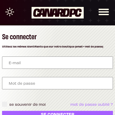
Se connecter
Utilisez les mêmes identifiants que sur notre boutique (email + mot de passe)
se souvenir de moi
mot de passe oublié ?
SE CONNECTER