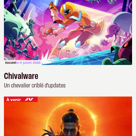
Kocobé
le 9 juillet 2026
Chivalware
Un chevalier criblé d’updates
À venir