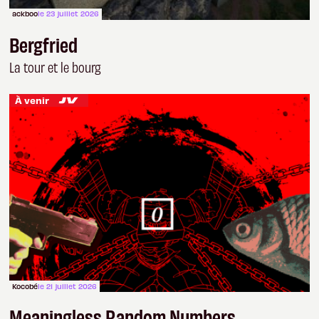
ackboo
le 23 juillet 2026
Bergfried
La tour et le bourg
À venir
Kocobé
le 21 juillet 2026
Meaningless Random Numbers