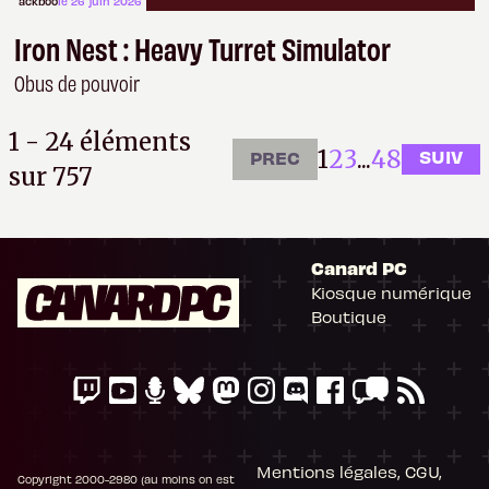
ackboo
le 26 juin 2026
Iron Nest : Heavy Turret Simulator
Obus de pouvoir
1 - 24 éléments
1
2
3
...
48
SUIV
PREC
sur 757
Canard PC
Kiosque numérique
Il n'y a pas de
Boutique
Cookie à se faire !
Ce site n'a recours à aucun tracker externe, ne partage avec personne
ses statistiques de fréquentation et se limite aux cookies nécessaires
au bon fonctionnement de votre session. Mais comme on est bien
élevés, on préfère s'assurer quand même que ça vous va.
Mentions légales, CGU,
Copyright 2000-2980 (au moins on est