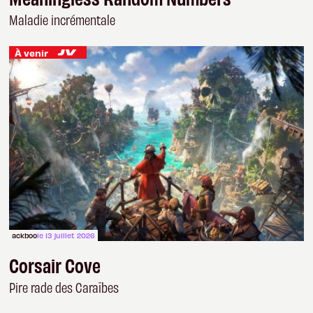
Maladie incrémentale
À venir
ackboo
le 13 juillet 2026
Corsair Cove
Pire rade des Caraïbes