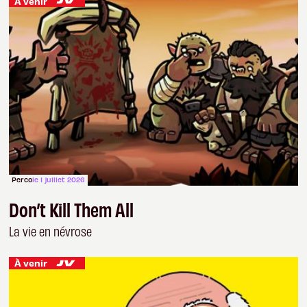
À venir
Perco
le 1 juillet 2026
Don’t Kill Them All
La vie en névrose
À venir