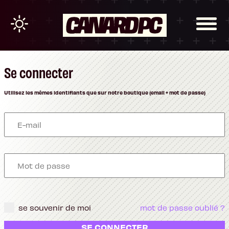
Se connecter
Utilisez les mêmes identifiants que sur notre boutique (email + mot de passe)
se souvenir de moi
mot de passe oublié ?
SE CONNECTER