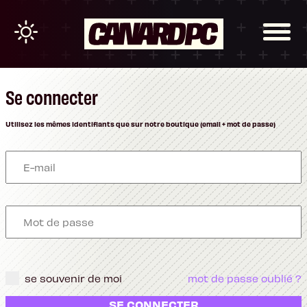
Se connecter
Utilisez les mêmes identifiants que sur notre boutique (email + mot de passe)
se souvenir de moi
mot de passe oublié ?
SE CONNECTER