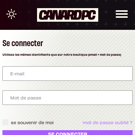
Se connecter
Utilisez les mêmes identifiants que sur notre boutique (email + mot de passe)
se souvenir de moi
mot de passe oublié ?
SE CONNECTER