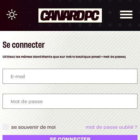
Se connecter
Utilisez les mêmes identifiants que sur notre boutique (email + mot de passe)
se souvenir de moi
mot de passe oublié ?
SE CONNECTER