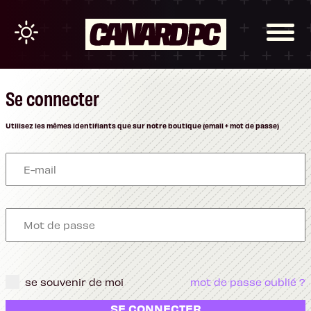
Se connecter
Utilisez les mêmes identifiants que sur notre boutique (email + mot de passe)
se souvenir de moi
mot de passe oublié ?
SE CONNECTER