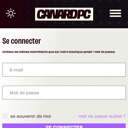
Se connecter
Utilisez les mêmes identifiants que sur notre boutique (email + mot de passe)
se souvenir de moi
mot de passe oublié ?
SE CONNECTER