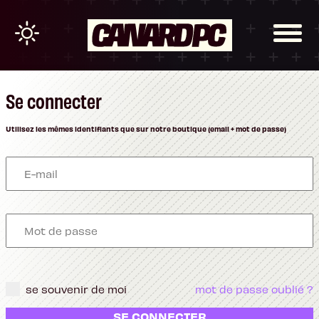
Se connecter
Utilisez les mêmes identifiants que sur notre boutique (email + mot de passe)
se souvenir de moi
mot de passe oublié ?
SE CONNECTER