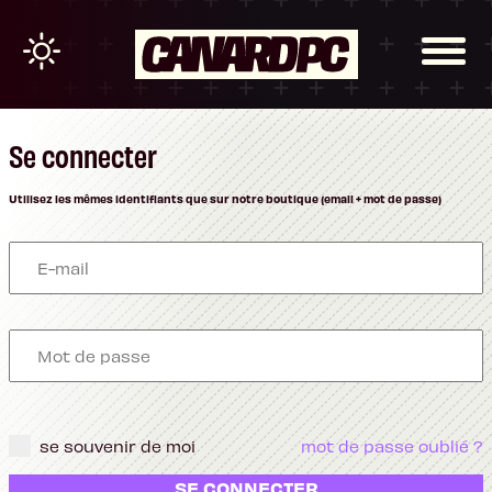
Se connecter
Utilisez les mêmes identifiants que sur notre boutique (email + mot de passe)
se souvenir de moi
mot de passe oublié ?
SE CONNECTER