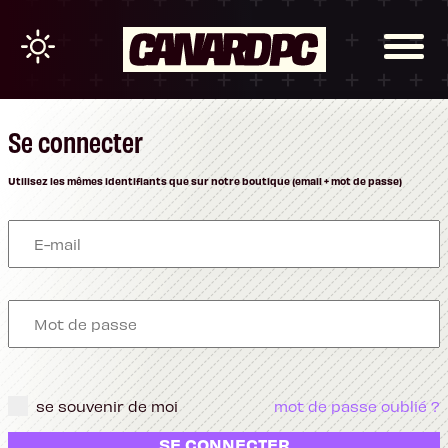
Se connecter
Utilisez les mêmes identifiants que sur notre boutique (email + mot de passe)
se souvenir de moi
mot de passe oublié ?
SE CONNECTER