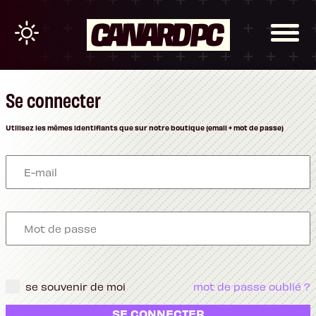
Se connecter
Utilisez les mêmes identifiants que sur notre boutique (email + mot de passe)
se souvenir de moi
mot de passe oublié ?
SE CONNECTER