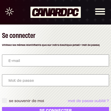
Se connecter
Utilisez les mêmes identifiants que sur notre boutique (email + mot de passe)
se souvenir de moi
mot de passe oublié ?
SE CONNECTER