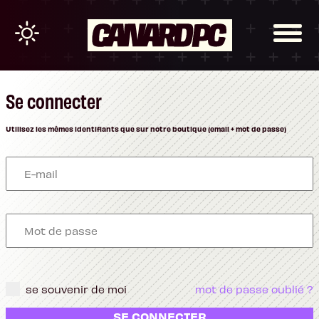
Se connecter
Utilisez les mêmes identifiants que sur notre boutique (email + mot de passe)
se souvenir de moi
mot de passe oublié ?
SE CONNECTER