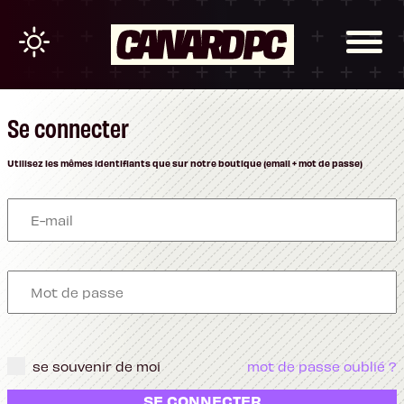
Se connecter
Utilisez les mêmes identifiants que sur notre boutique (email + mot de passe)
se souvenir de moi
mot de passe oublié ?
SE CONNECTER