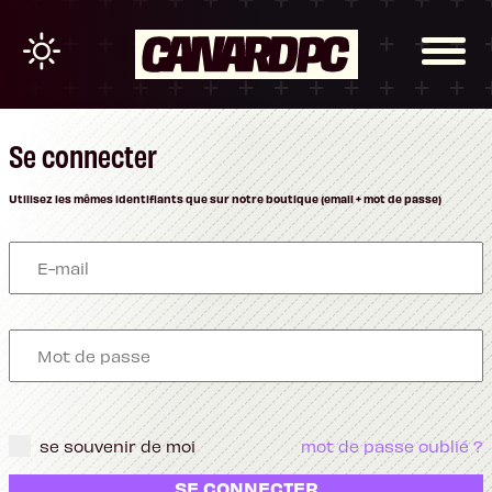
Se connecter
Utilisez les mêmes identifiants que sur notre boutique (email + mot de passe)
se souvenir de moi
mot de passe oublié ?
SE CONNECTER