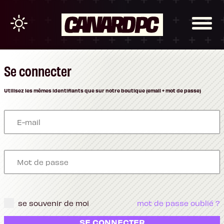
Se connecter
Utilisez les mêmes identifiants que sur notre boutique (email + mot de passe)
se souvenir de moi
mot de passe oublié ?
SE CONNECTER