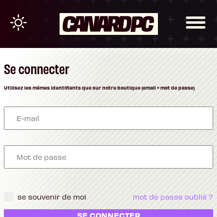
Se connecter
Utilisez les mêmes identifiants que sur notre boutique (email + mot de passe)
se souvenir de moi
mot de passe oublié ?
SE CONNECTER