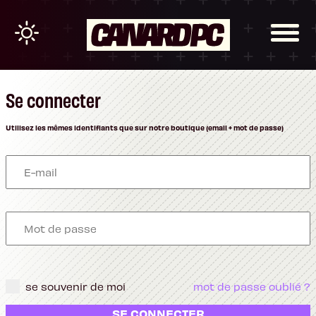
Se connecter
Utilisez les mêmes identifiants que sur notre boutique (email + mot de passe)
se souvenir de moi
mot de passe oublié ?
SE CONNECTER