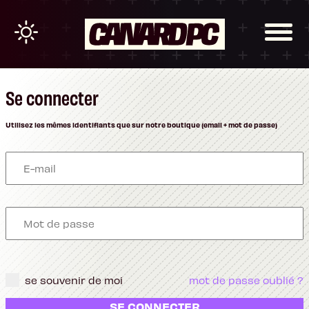
Se connecter
Utilisez les mêmes identifiants que sur notre boutique (email + mot de passe)
se souvenir de moi
mot de passe oublié ?
SE CONNECTER