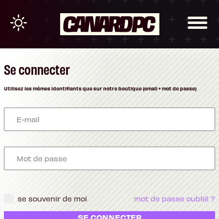
Se connecter
Utilisez les mêmes identifiants que sur notre boutique (email + mot de passe)
se souvenir de moi
mot de passe oublié ?
SE CONNECTER