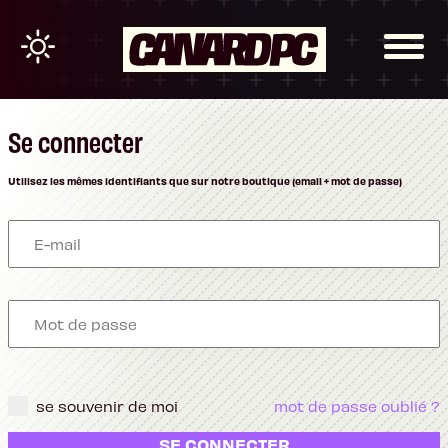
Se connecter
Utilisez les mêmes identifiants que sur notre boutique (email + mot de passe)
se souvenir de moi
mot de passe oublié ?
SE CONNECTER