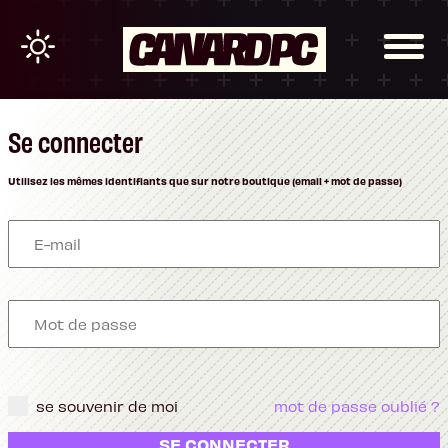
Se connecter
Utilisez les mêmes identifiants que sur notre boutique (email + mot de passe)
se souvenir de moi
mot de passe oublié ?
SE CONNECTER