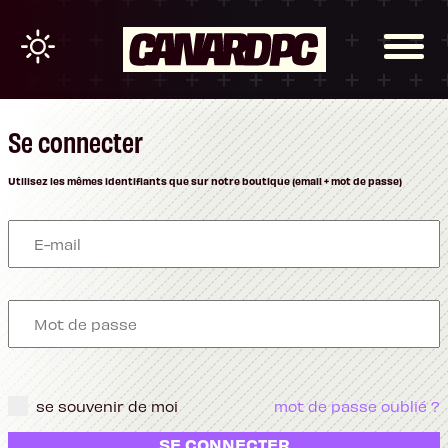
Se connecter
Utilisez les mêmes identifiants que sur notre boutique (email + mot de passe)
se souvenir de moi
mot de passe oublié ?
SE CONNECTER