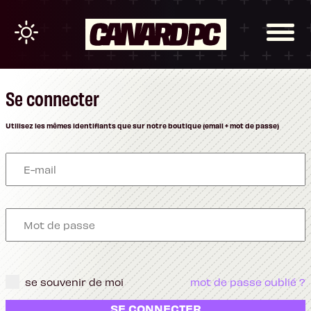
Se connecter
Utilisez les mêmes identifiants que sur notre boutique (email + mot de passe)
se souvenir de moi
mot de passe oublié ?
SE CONNECTER