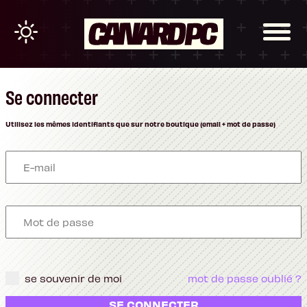
Se connecter
Utilisez les mêmes identifiants que sur notre boutique (email + mot de passe)
se souvenir de moi
mot de passe oublié ?
SE CONNECTER