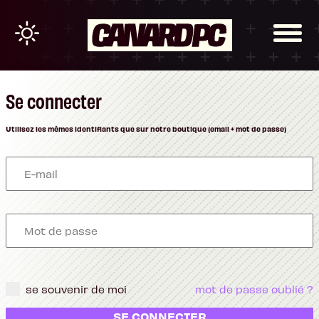
Se connecter
Utilisez les mêmes identifiants que sur notre boutique (email + mot de passe)
se souvenir de moi
mot de passe oublié ?
SE CONNECTER