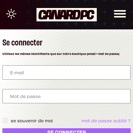
Se connecter
Utilisez les mêmes identifiants que sur notre boutique (email + mot de passe)
se souvenir de moi
mot de passe oublié ?
SE CONNECTER