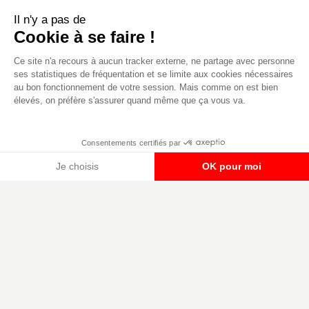
Il n'y a pas de
Cookie à se faire !
Ce site n'a recours à aucun tracker externe, ne partage avec personne
ses statistiques de fréquentation et se limite aux cookies nécessaires
au bon fonctionnement de votre session. Mais comme on est bien
élevés, on préfère s'assurer quand même que ça vous va.
Canard PC
Consentements certifiés par
Kiosque numérique
Je choisis
OK pour moi
Boutique
Plateforme de Gestion du Consentement : Per
Axeptio consent
Notre plateforme vous permet d'adapter et de g
Mentions légales, CGU,
Copyright 2000-2980 (au moins on est
RGPD
peinards), Canard PC. Editeur Presse
Non-Stop. Tous droits réservés.
Préférences cookies