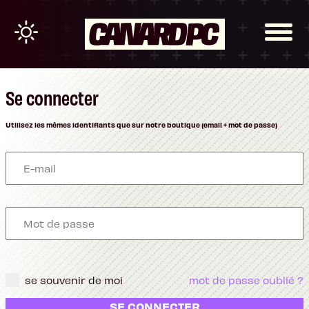
Se connecter
Utilisez les mêmes identifiants que sur notre boutique (email + mot de passe)
se souvenir de moi
mot de passe oublié ?
SE CONNECTER