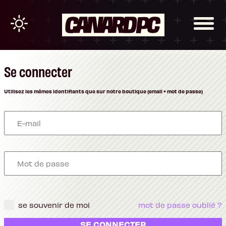
Se connecter
Utilisez les mêmes identifiants que sur notre boutique (email + mot de passe)
se souvenir de moi
mot de passe oublié ?
SE CONNECTER