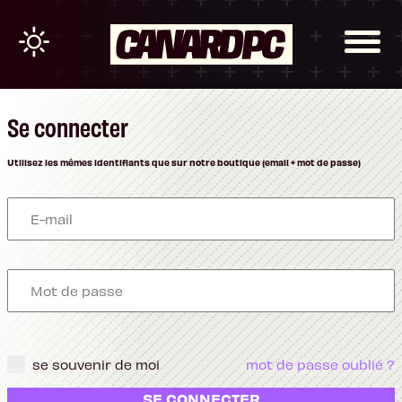
Se connecter
Utilisez les mêmes identifiants que sur notre boutique (email + mot de passe)
se souvenir de moi
mot de passe oublié ?
SE CONNECTER